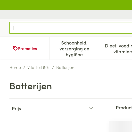
Ga naar de inhoud
Product, merk, categorie...
Schoonheid,
Dieet, voedi
verzorging en
Promoties
Toon submenu voor Schoonh
Too
vitamine
hygiëne
Home
/
Vitaliteit 50+
/
Batterijen
Batterijen
Doorgaan naar productlijst
Produc
Prijs
filter