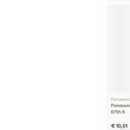
Panasoni
Panasoni
675h 6
€ 10,01