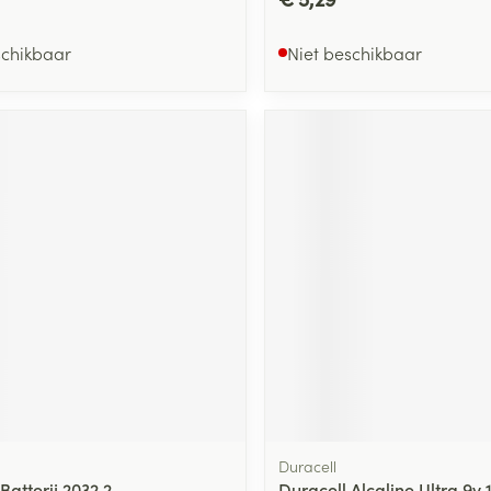
schikbaar
Niet beschikbaar
Duracell
Batterij 2032 2
Duracell Alcaline Ultra 9v 