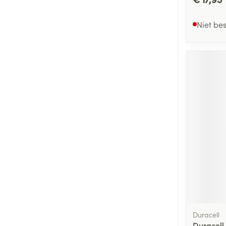
Niet be
Duracell
Duracell 