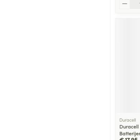
Aantal
Duracell
Duracell
Batterije
€ 17,95