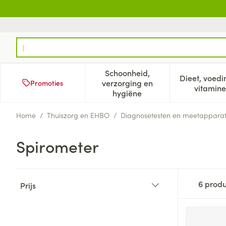
Ga naar de inhoud
Product, merk, categorie...
Schoonheid,
Dieet, voedi
verzorging en
Promoties
Toon submenu voor Schoonh
Too
vitamine
hygiëne
Home
/
Thuiszorg en EHBO
/
Diagnosetesten en meetappara
Spirometer
Doorgaan naar productlijst
6
produ
Prijs
filter