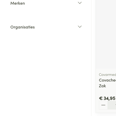
Merken
filter
Organisaties
filter
Covarme
Covachec
Zak
€ 34,95
Aantal