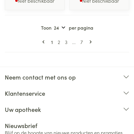
Niet beschikbaar
Niet beschikbaar
Toon
per pagina
Pagina's
U lees momenteel pagina
Pagina
Pagina
Pagina
1
2
3
...
7
Neem contact met ons op
Klantenservice
Uw apotheek
Nieuwsbrief
Blijf op de hoogte van nieuwe producten en promoties