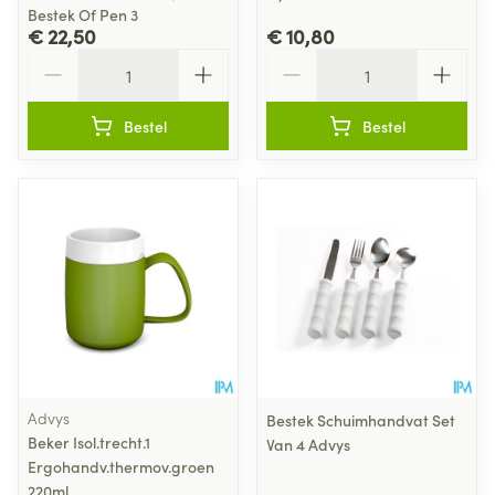
Bestek Of Pen 3
€ 22,50
€ 10,80
Aantal
Aantal
Bestel
Bestel
Advys
Bestek Schuimhandvat Set
Beker Isol.trecht.1
Van 4 Advys
Ergohandv.thermov.groen
220ml