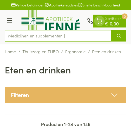
Dia 1 van 1
Ga naar de inhoud
Veilige betalingen
Apothekersadvies
Snelle beschikbaarheid
0
0 artikelen
Menu
€ 0,00
Medicijn
Zoek
Product, merk, categorie...
Home
/
Thuiszorg en EHBO
/
Ergonomie
/
Eten en drinken
Eten en drinken
Filteren
Producten
1
-
24
van
146