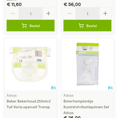
€ 11,60
€ 56,00
Aantal
Aantal
Bestel
Bestel
Advys
Advys
Beker Bekerhoud.250ml+2
Boterhamplankje
Tuit Varia.open.wit Transp
Kunststof+fixatiepinnen Set
Advys
€ 26,00