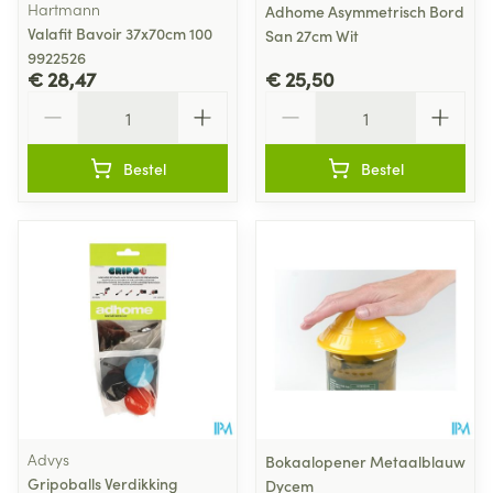
Hartmann
Adhome Asymmetrisch Bord
Valafit Bavoir 37x70cm 100
San 27cm Wit
9922526
€ 28,47
€ 25,50
Aantal
Aantal
Bestel
Bestel
Advys
Bokaalopener Metaalblauw
Gripoballs Verdikking
Dycem