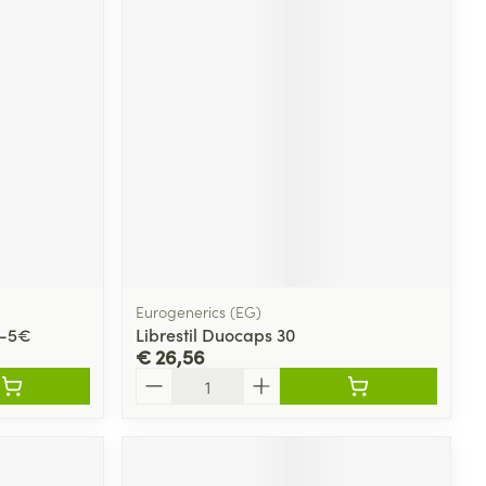
Eurogenerics (EG)
 -5€
Librestil Duocaps 30
€ 26,56
Aantal