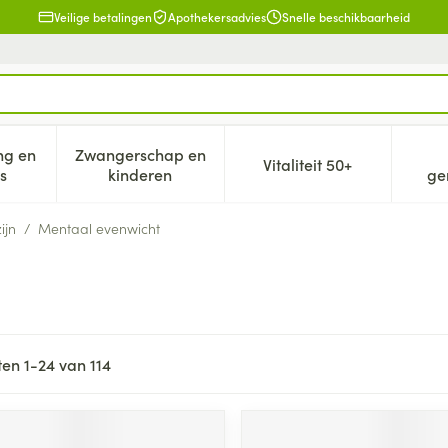
Veilige betalingen
Apothekersadvies
Snelle beschikbaarheid
ng en
Zwangerschap en
Vitaliteit 50+
eid, verzorging en hygiëne categorie
n submenu voor Dieet, voeding en vitamines categorie
Toon submenu voor Zwangerschap en kind
Toon submenu voor V
s
kinderen
ge
ijn
/
Mentaal evenwicht
ten
1
-
24
van
114