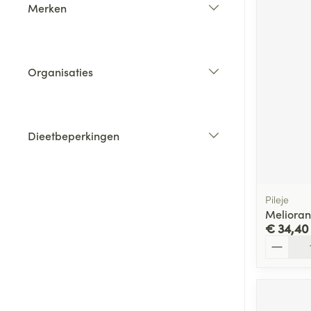
Merken
filter
Organisaties
filter
Dieetbeperkingen
filter
Pileje
Melioran
€ 34,40
Aantal