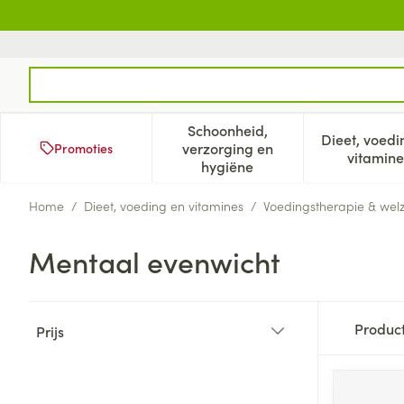
Ga naar de inhoud
Product, merk, categorie...
Schoonheid,
Dieet, voedi
verzorging en
Promoties
Toon submenu voor Schoonh
Too
vitamine
hygiëne
Home
/
Dieet, voeding en vitamines
/
Voedingstherapie & welz
Mentaal evenwicht
Doorgaan naar productlijst
Produc
Prijs
filter