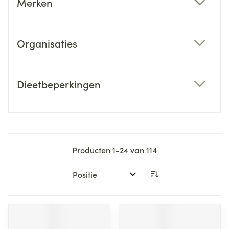
Merken
filter
Organisaties
filter
Dieetbeperkingen
filter
Producten
1
-
24
van
114
Sorteer op: