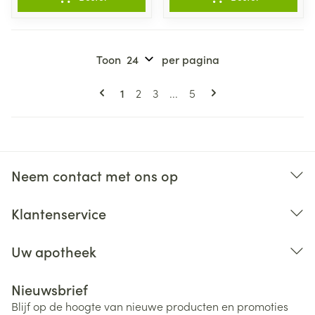
Toon
per pagina
Pagina's
U lees momenteel pagina
Pagina
Pagina
Pagina
1
2
3
...
5
Neem contact met ons op
Klantenservice
Uw apotheek
Nieuwsbrief
Blijf op de hoogte van nieuwe producten en promoties