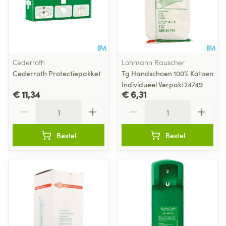
Cederroth
Lohmann Rauscher
Cederroth Protectiepakket
Tg Handschoen 100% Katoen
Individueel Verpakt24749
€ 11,34
€ 6,31
Aantal
Aantal
Bestel
Bestel