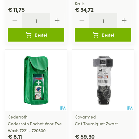
Kruis
€ 11,75
€ 34,72
Aantal
Aantal
Bestel
Bestel
Cederroth
Covarmed
Cederroth Pochet Voor Eye
Cat Tourniquet Zwart
Wash 7221 - 720300
€ 8,11
€ 59,30