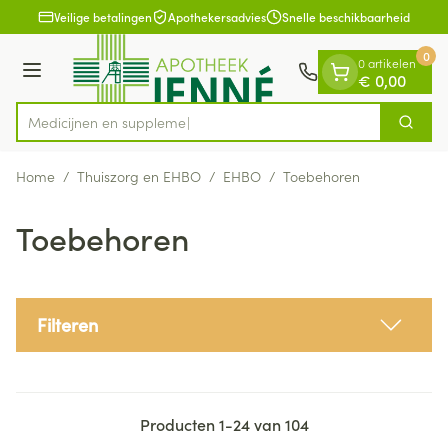
Dia 1 van 1
Ga naar de inhoud
Veilige betalingen
Apothekersadvies
Snelle beschikbaarheid
0
0 artikelen
Menu
€ 0,00
Med
Zoek
Product, merk, categorie...
Home
/
Thuiszorg en EHBO
/
EHBO
/
Toebehoren
Toebehoren
Filteren
Producten
1
-
24
van
104