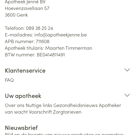
Apotheek Jenné BV
Hoevenzavellaan 57
3600
Genk
Telefoon:
089 38 25 24
E-mailadres:
info@
apotheekjenne.be
APB nummer:
711608
Apotheek titularis:
Maarten Timmerman
BTW nummer:
BE0414811491
Klantenservice
FAQ
Uw apotheek
Over ons
Nuttige links
Gezondheidsnieuws
Apotheker
van wacht
Voorschrift
Zorgtarieven
Nieuwsbrief
Blijf op de hoogte van nieuwe producten en promoties