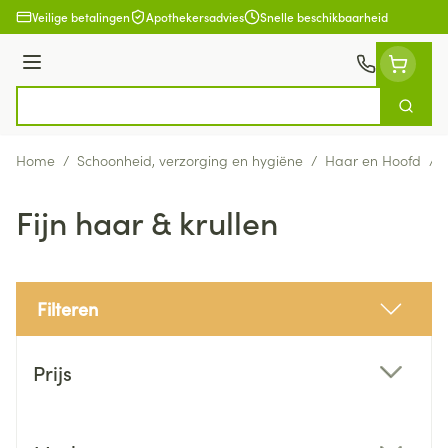
Ga naar de inhoud
Veilige betalingen
Apothekersadvies
Snelle beschikbaarheid
Menu
Zoek
Product, merk, categorie...
Home
/
Schoonheid, verzorging en hygiëne
/
Haar en Hoofd
/
Fijn haar & krullen
Filteren
Doorgaan naar productlijst
Prijs
filter