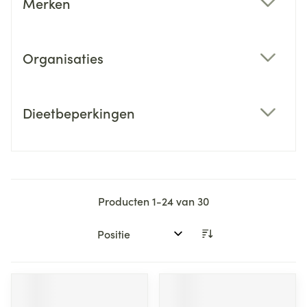
Merken
filter
Organisaties
filter
Dieetbeperkingen
filter
Producten
1
-
24
van
30
Sorteer op: