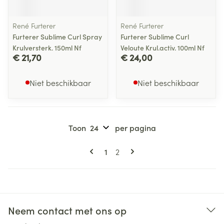
René Furterer
René Furterer
Furterer Sublime Curl Spray
Furterer Sublime Curl
Krulversterk. 150ml Nf
Veloute Krul.activ. 100ml Nf
€ 21,70
€ 24,00
Niet beschikbaar
Niet beschikbaar
Toon
per pagina
Pagina's
U lees momenteel pagina
Pagina
1
2
Neem contact met ons op