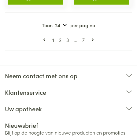
Toon
per pagina
Pagina's
U lees momenteel pagina
Pagina
Pagina
Pagina
1
2
3
...
7
Neem contact met ons op
Klantenservice
Uw apotheek
Nieuwsbrief
Blijf op de hoogte van nieuwe producten en promoties