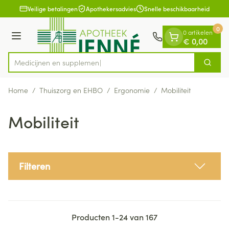
Dia 1 van 1
Ga naar de inhoud
Veilige betalingen
Apothekersadvies
Snelle beschikbaarheid
0
0 artikelen
Menu
€ 0,00
Medici
Zoek
Product, merk, categorie...
Home
/
Thuiszorg en EHBO
/
Ergonomie
/
Mobiliteit
Mobiliteit
Filteren
Producten
1
-
24
van
167