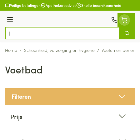
Ga naar de inhoud
Veilige betalingen
Apothekersadvies
Snelle beschikbaarheid
Menu
Zoek
Product, merk, categorie...
Home
/
Schoonheid, verzorging en hygiëne
/
Voeten en benen
/
Voetbad
Filteren
Doorgaan naar productlijst
Prijs
filter