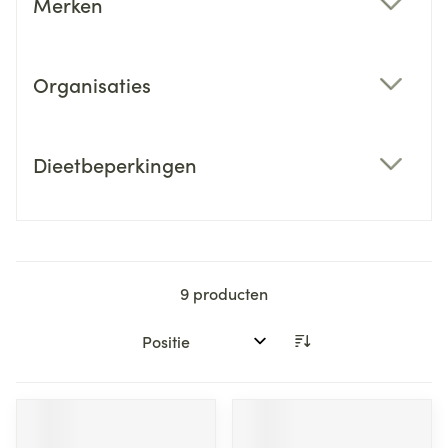
Merken
filter
Organisaties
filter
Dieetbeperkingen
filter
9
producten
Sorteer op: