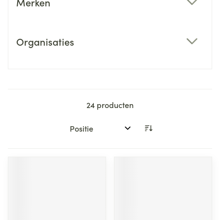
Merken
filter
Organisaties
filter
24
producten
Sorteer op: