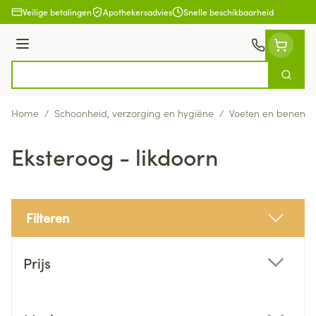
Ga naar de inhoud
Veilige betalingen
Apothekersadvies
Snelle beschikbaarheid
Menu
Zoek
Product, merk, categorie...
Home
/
Schoonheid, verzorging en hygiëne
/
Voeten en benen
/
Eksteroog - likdoorn
Filteren
Doorgaan naar productlijst
Prijs
filter