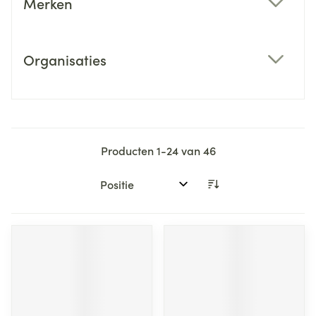
Merken
filter
Organisaties
filter
Producten
1
-
24
van
46
Sorteer op: