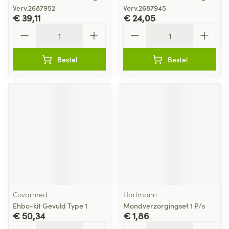
Verv.2687952
Verv.2687945
€ 39,11
€ 24,05
Aantal
Aantal
Bestel
Bestel
Covarmed
Hartmann
Ehbo-kit Gevuld Type 1
Mondverzorgingset 1 P/s
€ 50,34
€ 1,86
Aantal
Aantal