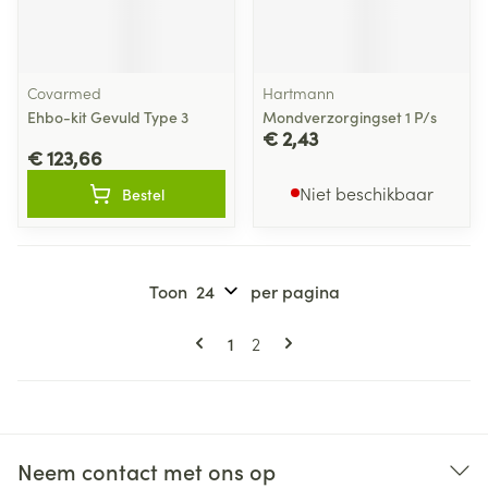
Covarmed
Hartmann
Ehbo-kit Gevuld Type 3
Mondverzorgingset 1 P/s
€ 2,43
€ 123,66
Niet beschikbaar
Bestel
Toon
per pagina
Pagina's
U lees momenteel pagina
Pagina
1
2
Neem contact met ons op