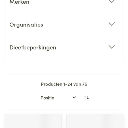
Merken
filter
Organisaties
filter
Dieetbeperkingen
filter
Producten
1
-
24
van
76
Sorteer op: