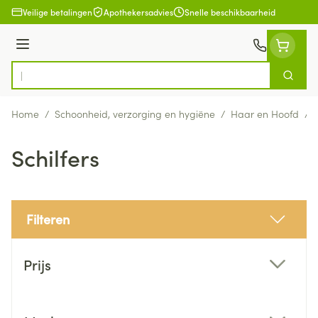
Ga naar de inhoud
Veilige betalingen
Apothekersadvies
Snelle beschikbaarheid
Menu
Zoek
Product, merk, categorie...
Home
/
Schoonheid, verzorging en hygiëne
/
Haar en Hoofd
/
Schilfers
Filteren
Doorgaan naar productlijst
Prijs
filter