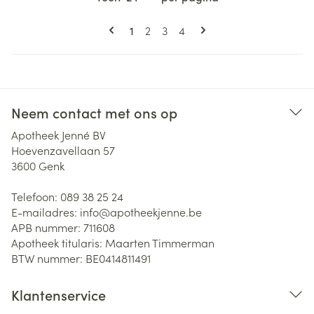
Pagina's
U lees momenteel pagina
Pagina
Pagina
Pagina
1
2
3
4
Neem contact met ons op
Apotheek Jenné BV
Hoevenzavellaan 57
3600
Genk
Telefoon:
089 38 25 24
E-mailadres:
info@
apotheekjenne.be
APB nummer:
711608
Apotheek titularis:
Maarten Timmerman
BTW nummer:
BE0414811491
Klantenservice