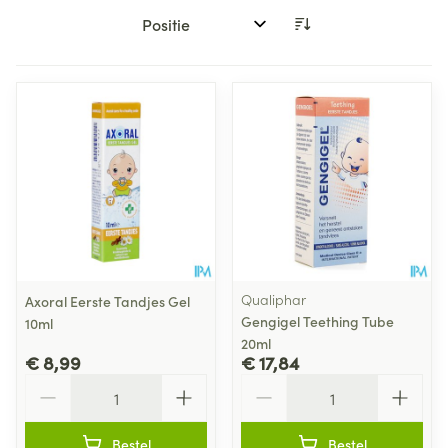
Sorteer op:
Qualiphar
Axoral Eerste Tandjes Gel
Gengigel Teething Tube
10ml
20ml
€ 8,99
€ 17,84
Aantal
Aantal
Bestel
Bestel