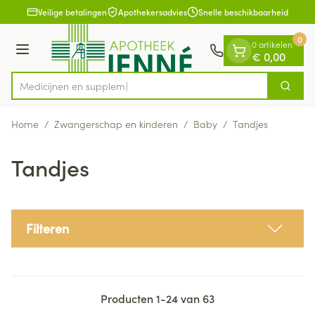
Dia 1 van 1
Ga naar de inhoud
Veilige betalingen
Apothekersadvies
Snelle beschikbaarheid
0
0 artikelen
Menu
€ 0,00
Me
Zoek
Product, merk, categorie...
Home
/
Zwangerschap en kinderen
/
Baby
/
Tandjes
Tandjes
Filteren
Producten
1
-
24
van
63