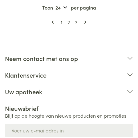
Toon
per pagina
Pagina's
U lees momenteel pagina
Pagina
Pagina
1
2
3
Neem contact met ons op
Klantenservice
Uw apotheek
Nieuwsbrief
Blijf op de hoogte van nieuwe producten en promoties
E-mail adres