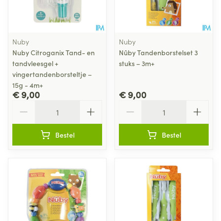
Nuby
Nuby
Nuby Citroganix Tand- en
Nûby Tandenborstelset 3
tandvleesgel +
stuks – 3m+
vingertandenborsteltje –
15g - 4m+
€ 9,00
€ 9,00
Aantal
Aantal
Bestel
Bestel