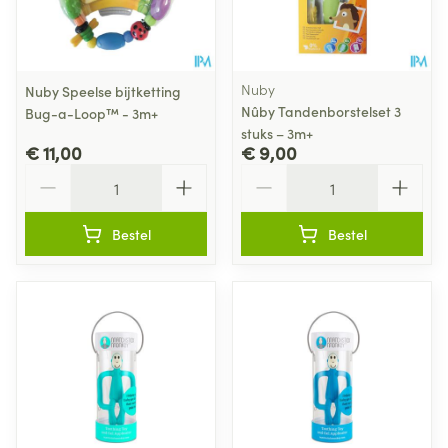
Nuby
Nuby Speelse bijtketting
Nûby Tandenborstelset 3
Bug-a-Loop™ - 3m+
stuks – 3m+
€ 11,00
€ 9,00
Aantal
Aantal
Bestel
Bestel