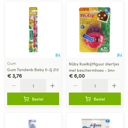
Gum
Nûby Koelbijtfiguur diertjes
Gum Tandenb Baby 0-2j 213
met beschermhoes - 3m+
€ 3,76
€ 6,00
Aantal
Aantal
Bestel
Bestel