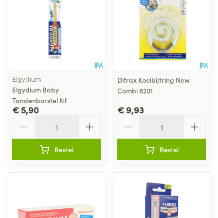
Elgydium
Difrax Koelbijtring New
Elgydium Baby
Combi 8201
Tandenborstel Nf
€ 5,90
€ 9,93
Aantal
Aantal
Bestel
Bestel