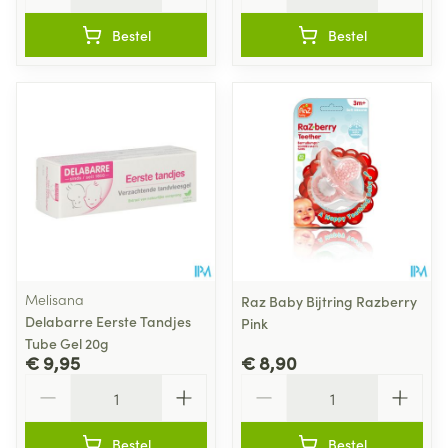
Bestel
Bestel
Melisana
Raz Baby Bijtring Razberry
Delabarre Eerste Tandjes
Pink
Tube Gel 20g
€ 9,95
€ 8,90
Aantal
Aantal
Bestel
Bestel