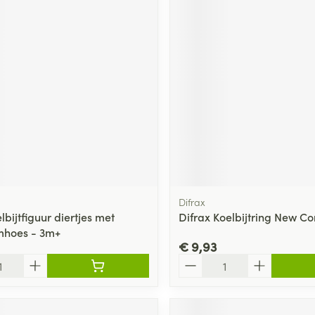
Difrax
bijtfiguur diertjes met
Difrax Koelbijtring New C
mhoes - 3m+
€ 9,93
Aantal