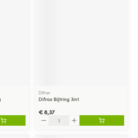
Difrax
g
Difrax Bijtring 3in1
€ 8,37
Aantal