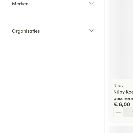
Merken
filter
Organisaties
filter
Nuby
Nûby Koel
bescher
€ 6,00
Aantal