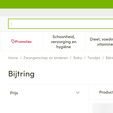
Ga naar de inhoud
Product, merk, categorie...
Schoonheid,
Dieet, voedi
verzorging en
Promoties
Toon submenu voor Schoonh
Too
vitamine
hygiëne
Home
/
Zwangerschap en kinderen
/
Baby
/
Tandjes
/
Bijtr
Bijtring
Doorgaan naar productlijst
Produc
Prijs
filter