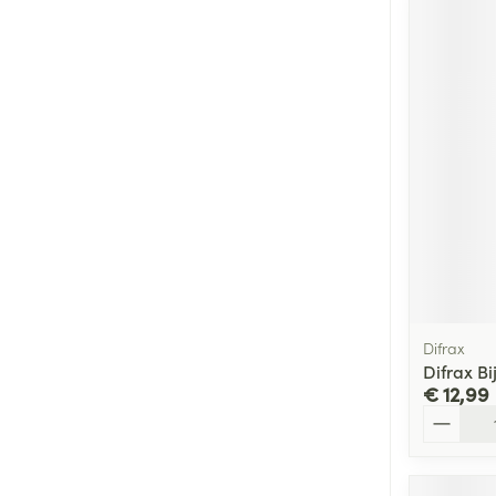
Difrax
Difrax Bi
€ 12,99
Aantal