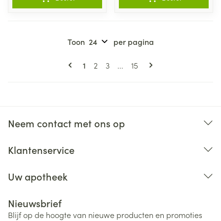
Toon
per pagina
Pagina's
U lees momenteel pagina
Pagina
Pagina
Pagina
1
2
3
...
15
Neem contact met ons op
Klantenservice
Uw apotheek
Nieuwsbrief
Blijf op de hoogte van nieuwe producten en promoties