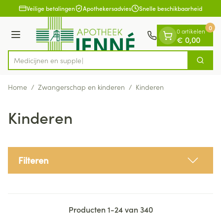
Dia 1 van 1
Ga naar de inhoud
Veilige betalingen
Apothekersadvies
Snelle beschikbaarheid
0
0 artikelen
Menu
€ 0,00
M
Zoek
Product, merk, categorie...
Home
/
Zwangerschap en kinderen
/
Kinderen
Kinderen
Filteren
Producten
1
-
24
van
340