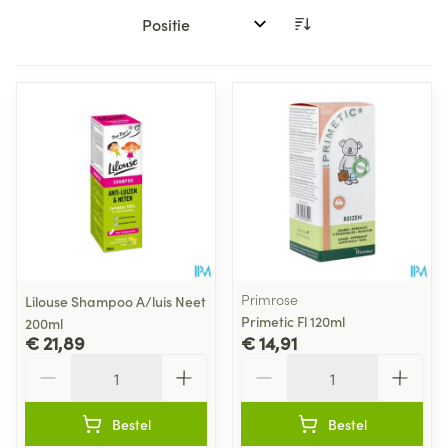
Sorteer op:
Primrose
Lilouse Shampoo A/luis Neet
Primetic Fl 120ml
200ml
€ 21,89
€ 14,91
Aantal
Aantal
Bestel
Bestel