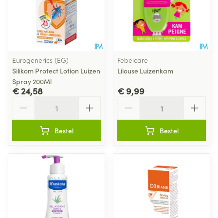
Eurogenerics (EG)
Febelcare
Silikom Protect Lotion Luizen
Lilouse Luizenkam
Spray 200Ml
€ 24,58
€ 9,99
Aantal
Aantal
Bestel
Bestel