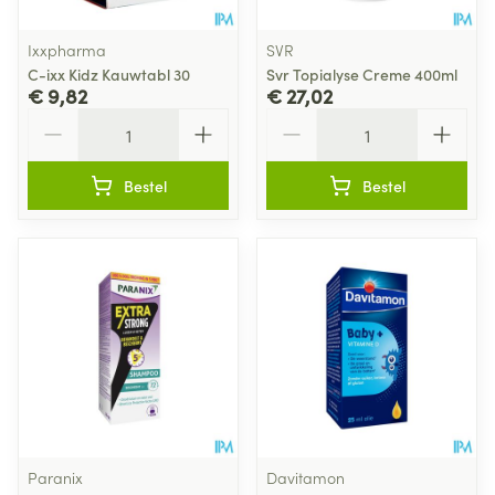
Ixxpharma
SVR
C-ixx Kidz Kauwtabl 30
Svr Topialyse Creme 400ml
€ 9,82
€ 27,02
Aantal
Aantal
Bestel
Bestel
Paranix
Davitamon