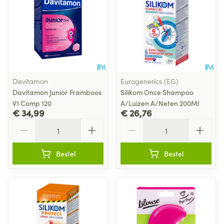
Davitamon
Eurogenerics (EG)
Davitamon Junior Framboos
Silikom Once Shampoo
V1 Comp 120
A/Luizen A/Neten 200Ml
€ 34,99
€ 26,76
Aantal
Aantal
Bestel
Bestel