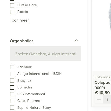
Eureka Care
Exacto
Toon meer
Organisaties
filter
Adephar
Auriga International - ISDIN
Cotopads
Biosynex
Cotopads
Bomedys
90001
€ 10,59
C&S International
Aantal
Ceres Pharma
Euphia Natural Baby