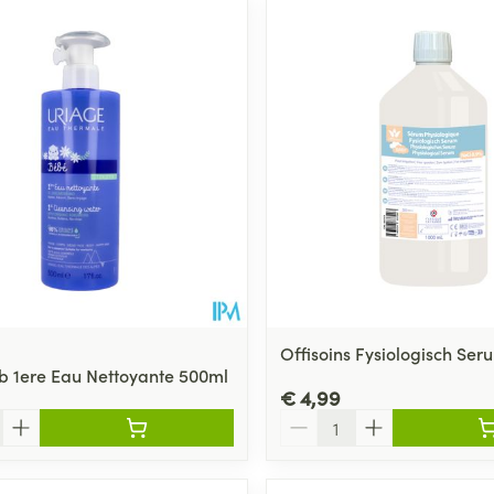
ale en maximale prijswaarden aan te passen.
Offisoins Fysiologisch Seru
b 1ere Eau Nettoyante 500ml
€ 4,99
Aantal