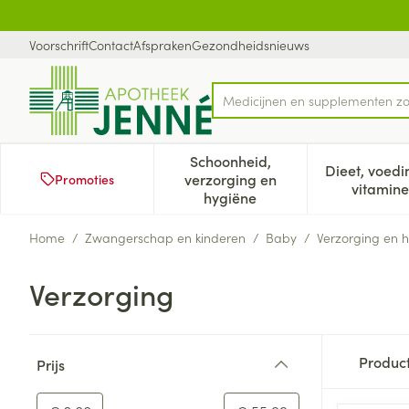
Ga naar de inhoud
Dia 1 van 1
Voorschrift
Contact
Afspraken
Gezondheidsnieuws
Medicijnen en supplementen z
Product, merk, categorie...
Schoonheid,
Dieet, voedi
verzorging en
Promoties
Toon submenu voor Schoonh
Too
vitamine
hygiëne
Home
/
Zwangerschap en kinderen
/
Baby
/
Verzorging en 
Verzorging
Doorgaan naar productlijst
Produc
Prijs
filter