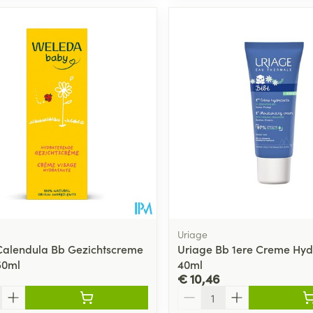
Uriage
alendula Bb Gezichtscreme
Uriage Bb 1ere Creme Hyd
50ml
40ml
€ 10,46
Aantal