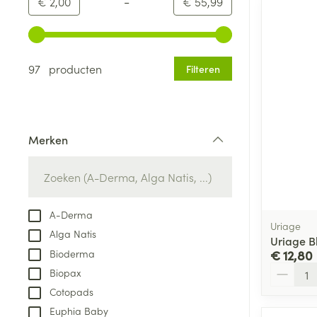
-
Minimumwaarde
Maximale waarde
€ 2,00
€ 55,99
Gebruik de pijltjestoetsen links en rechts om de minim
97 producten
Filteren
Merken
filter
A-Derma
Uriage
Alga Natis
Uriage B
Bioderma
€ 12,80
Aantal
Biopax
Cotopads
Euphia Baby