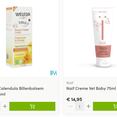
Naif
alendula Billenbalsem
Naif Creme Vet Baby 75ml
5ml
€ 14,95
Aantal