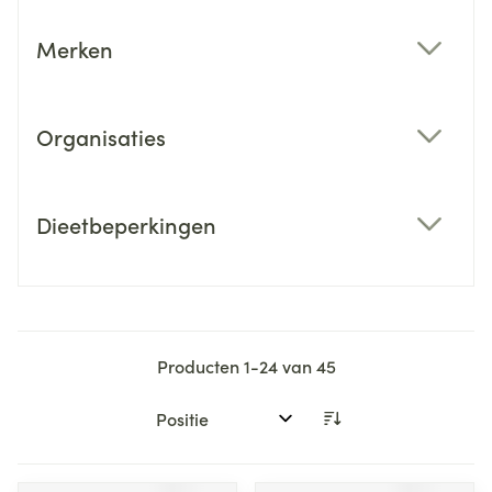
Merken
filter
Organisaties
filter
Dieetbeperkingen
filter
Producten
1
-
24
van
45
Sorteer op: