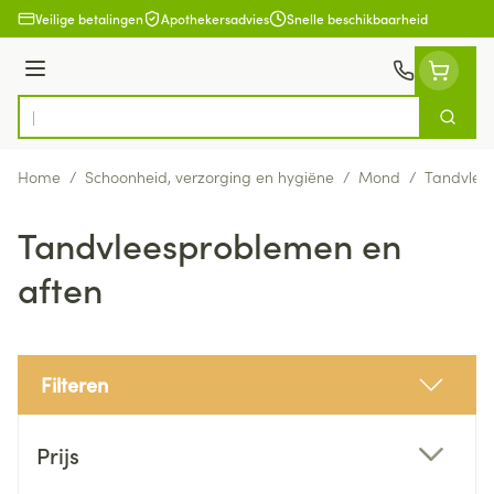
Ga naar de inhoud
Veilige betalingen
Apothekersadvies
Snelle beschikbaarheid
Menu
Zoek
Product, merk, categorie...
Home
/
Schoonheid, verzorging en hygiëne
/
Mond
/
Tandvlee
Tandvleesproblemen en
aften
Filteren
Doorgaan naar productlijst
Prijs
filter