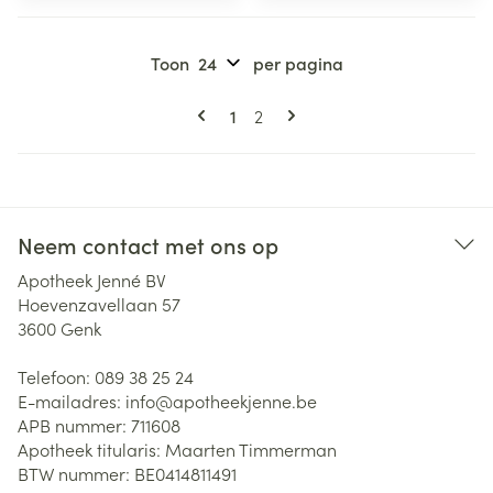
Toon
per pagina
Pagina's
U lees momenteel pagina
Pagina
1
2
Neem contact met ons op
Apotheek Jenné BV
Hoevenzavellaan 57
3600
Genk
Telefoon:
089 38 25 24
E-mailadres:
info@
apotheekjenne.be
APB nummer:
711608
Apotheek titularis:
Maarten Timmerman
BTW nummer:
BE0414811491