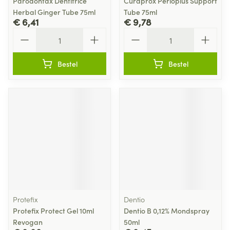
Parodontax Dentifrice
Curaprox Perioplus Support
Herbal Ginger Tube 75ml
Tube 75ml
€ 6,41
€ 9,78
Aantal
Aantal
Bestel
Bestel
Protefix
Dentio
Protefix Protect Gel 10ml
Dentio B 0,12% Mondspray
Revogan
50ml