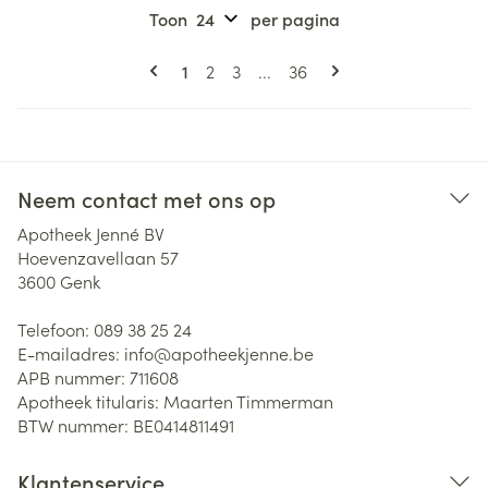
Toon
per pagina
Pagina's
U lees momenteel pagina
Pagina
Pagina
Pagina
1
2
3
...
36
Neem contact met ons op
Apotheek Jenné BV
Hoevenzavellaan 57
3600
Genk
Telefoon:
089 38 25 24
E-mailadres:
info@
apotheekjenne.be
APB nummer:
711608
Apotheek titularis:
Maarten Timmerman
BTW nummer:
BE0414811491
Klantenservice