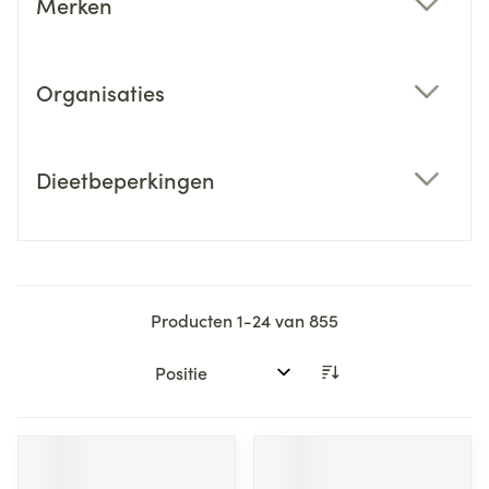
Merken
filter
Organisaties
filter
Dieetbeperkingen
filter
Producten
1
-
24
van
855
Sorteer op: