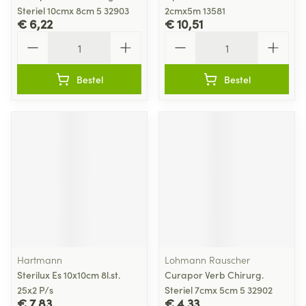
Steriel 10cmx 8cm 5 32903
2cmx5m 13581
€ 6,22
€ 10,51
Aantal
Aantal
Bestel
Bestel
Hartmann
Lohmann Rauscher
Sterilux Es 10x10cm 8l.st.
Curapor Verb Chirurg.
25x2 P/s
Steriel 7cmx 5cm 5 32902
€ 7,83
€ 4,33