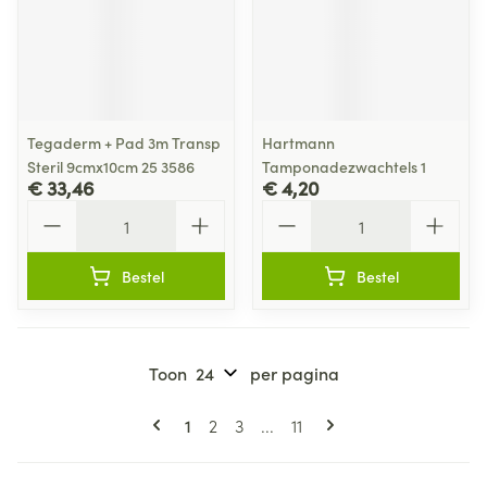
Tegaderm + Pad 3m Transp
Hartmann
Steril 9cmx10cm 25 3586
Tamponadezwachtels 1
€ 33,46
€ 4,20
Aantal
Aantal
Bestel
Bestel
Toon
per pagina
Pagina's
U lees momenteel pagina
Pagina
Pagina
Pagina
1
2
3
...
11