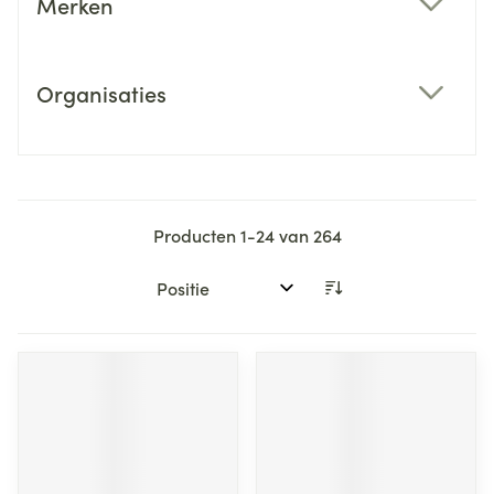
Merken
filter
Organisaties
filter
Producten
1
-
24
van
264
Sorteer op: