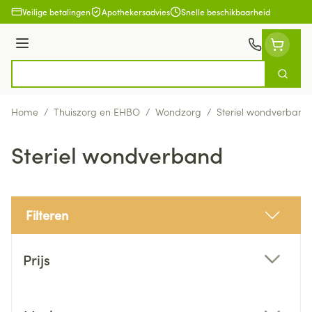
Ga naar de inhoud
Veilige betalingen
Apothekersadvies
Snelle beschikbaarheid
Menu
Zoek
Product, merk, categorie...
Home
/
Thuiszorg en EHBO
/
Wondzorg
/
Steriel wondverband
Steriel wondverband
Filteren
Doorgaan naar productlijst
Prijs
filter