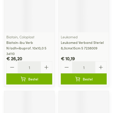
Biatain, Coloplast
Leukomed
Biatain-ibu Verb
Leukomed Verband Steriel
N/adh+ibuprof. 10x10,0 5
8,0cmx15cm 5 7238009
34110
€ 26,20
€ 10,19
Aantal
Aantal
Bestel
Bestel