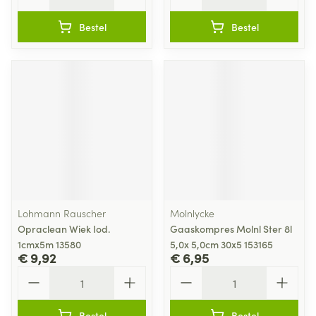
Bestel
Bestel
Lohmann Rauscher
Molnlycke
Opraclean Wiek Iod.
Gaaskompres Molnl Ster 8l
1cmx5m 13580
5,0x 5,0cm 30x5 153165
€ 9,92
€ 6,95
Aantal
Aantal
Bestel
Bestel