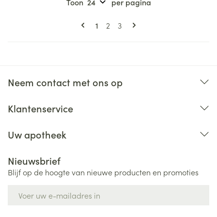
Toon
per pagina
Pagina's
U lees momenteel pagina
Pagina
Pagina
1
2
3
Neem contact met ons op
Klantenservice
Uw apotheek
Nieuwsbrief
Blijf op de hoogte van nieuwe producten en promoties
E-mail adres