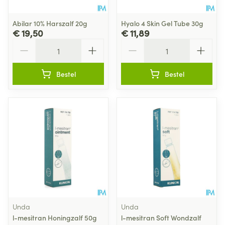
Abilar 10% Harszalf 20g
Hyalo 4 Skin Gel Tube 30g
€ 19,50
€ 11,89
Aantal
Aantal
Bestel
Bestel
Unda
Unda
l-mesitran Honingzalf 50g
l-mesitran Soft Wondzalf