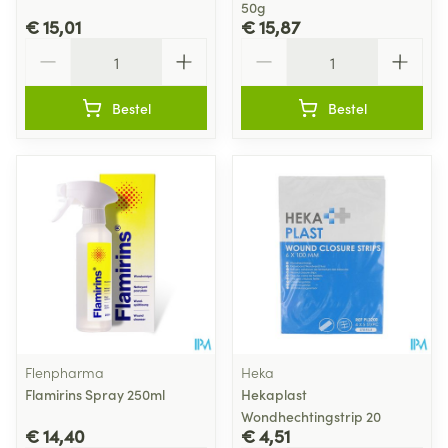
50g
€ 15,01
€ 15,87
Aantal
Aantal
Bestel
Bestel
Flenpharma
Heka
Flamirins Spray 250ml
Hekaplast
Wondhechtingstrip 20
€ 14,40
€ 4,51