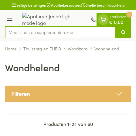
Dia 1 van 1
Ga naar de inhoud
Veilige betalingen
Apothekersadvies
Snelle beschikbaarheid
0
0 artikelen
Menu
€ 0,00
Medicijnen en
Zoek
Product, merk, categorie...
Home
/
Thuiszorg en EHBO
/
Wondzorg
/
Wondhelend
Wondhelend
Filteren
Producten
1
-
24
van
60