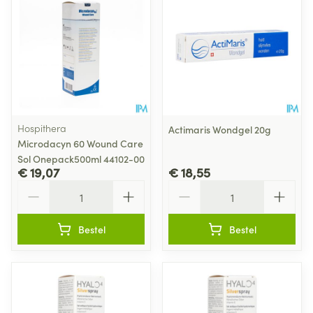
Hospithera
Actimaris Wondgel 20g
Microdacyn 60 Wound Care
Sol Onepack500ml 44102-00
€ 19,07
€ 18,55
Aantal
Aantal
Bestel
Bestel