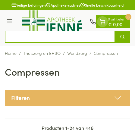
Dia 1 van 1
Ga naar de inhoud
Veilige betalingen
Apothekersadvies
Snelle beschikbaarheid
0
0 artikelen
Menu
€ 0,00
V
Zoek
Product, merk, categorie...
Home
/
Thuiszorg en EHBO
/
Wondzorg
/
Compressen
Compressen
Filteren
Producten
1
-
24
van
446