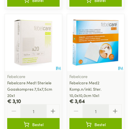
Bestel
Bestel
Febelcare
Febelcare
Febelcare Med1 Steriele
Febelcare Med2
Gaaskompres 7,5x7,5cm
Komp.n/inkl. Ster.
20x1
10,0x10,0cm 10x1
€ 3,10
€ 3,64
Aantal
Aantal
Bestel
Bestel