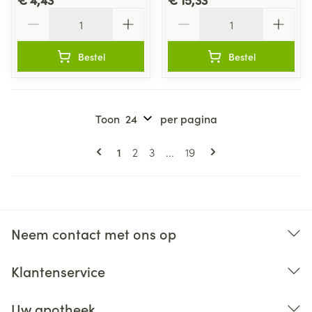
Aantal
Aantal
Bestel
Bestel
Toon
per pagina
Pagina's
U lees momenteel pagina
Pagina
Pagina
Pagina
1
2
3
...
19
Neem contact met ons op
Klantenservice
Uw apotheek