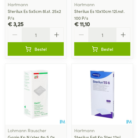
Hartmann
Hartmann
Sterilux Es 5x5cm 8l.st. 25x2
Sterilux Es 10x10cm 12l.nst.
P/s
100 P/s
€ 3,25
€ 11,10
Aantal
Aantal
Bestel
Bestel
Lohmann Rauscher
Hartmann
Gazin Kp N/ster 8p 5,0x
Sterilux Es6 Kp Ster 12pl