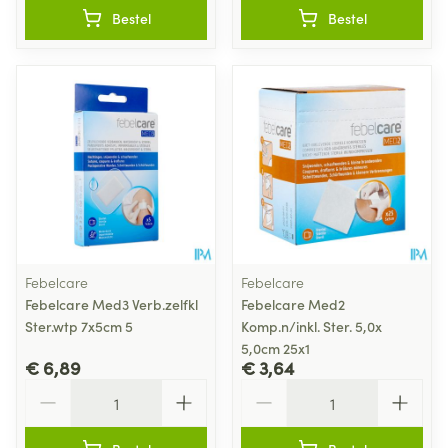
Bestel
Bestel
Febelcare
Febelcare
Febelcare Med3 Verb.zelfkl
Febelcare Med2
Ster.wtp 7x5cm 5
Komp.n/inkl. Ster. 5,0x
5,0cm 25x1
€ 6,89
€ 3,64
Aantal
Aantal