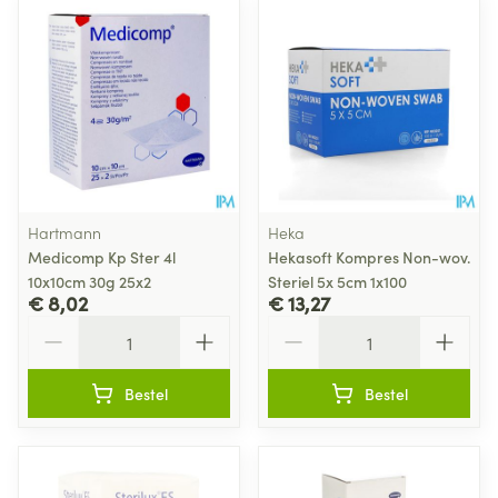
Hartmann
Heka
Medicomp Kp Ster 4l
Hekasoft Kompres Non-wov.
10x10cm 30g 25x2
Steriel 5x 5cm 1x100
€ 8,02
€ 13,27
Aantal
Aantal
Bestel
Bestel