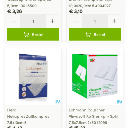
5,0cm 100 18500
10,0x20,0cm 5 4004027
€ 3,26
€ 3,10
Aantal
Aantal
Bestel
Bestel
Heka
Lohmann Rauscher
Hekapres Zalfkompres
Vliwasoft Kp Ster 4pl + Split
7,5x10cm 6
7,5x7,5cm 2x50 12099
€ 4,43
€ 15,33