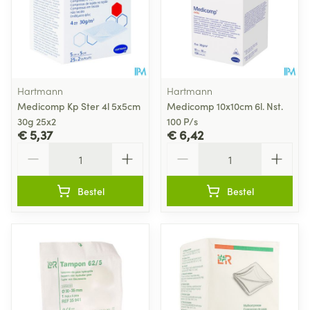
Hartmann
Hartmann
Medicomp Kp Ster 4l 5x5cm
Medicomp 10x10cm 6l. Nst.
30g 25x2
100 P/s
€ 5,37
€ 6,42
Aantal
Aantal
Bestel
Bestel