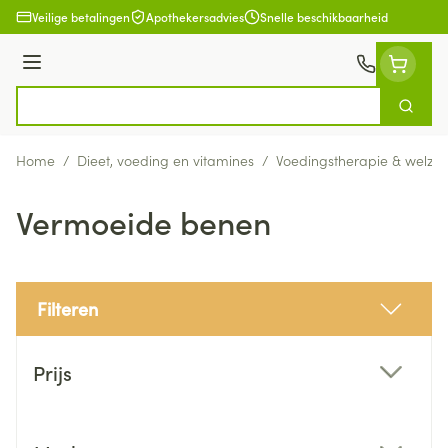
Ga naar de inhoud
Veilige betalingen
Apothekersadvies
Snelle beschikbaarheid
Menu
Zoek
Product, merk, categorie...
Home
/
Dieet, voeding en vitamines
/
Voedingstherapie & welzijn
Vermoeide benen
Filteren
Doorgaan naar productlijst
Prijs
filter