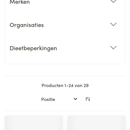
Merken
filter
Organisaties
filter
Dieetbeperkingen
filter
Producten
1
-
24
van
29
Sorteer op: