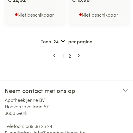
Niet beschikbaar
Niet beschikbaar
Toon
per pagina
Pagina's
U lees momenteel pagina
Pagina
1
2
Neem contact met ons op
Apotheek Jenné BV
Hoevenzavellaan 57
3600
Genk
Telefoon:
089 38 25 24
E-mailadres:
info@
apotheekjenne.be