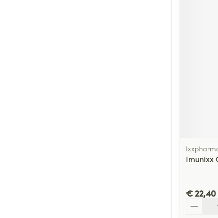
Ixxpharm
Imunixx 
€ 22,40
Aantal