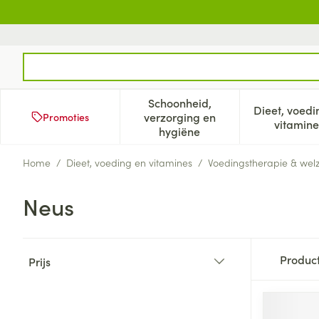
Ga naar de inhoud
Product, merk, categorie...
Schoonheid,
Dieet, voedi
verzorging en
Promoties
Toon submenu voor Schoonh
Too
vitamine
hygiëne
Home
/
Dieet, voeding en vitamines
/
Voedingstherapie & welz
Neus
Doorgaan naar productlijst
Produc
Prijs
filter