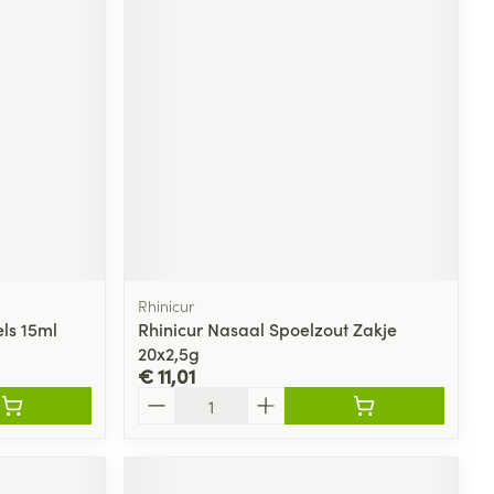
Rhinicur
ls 15ml
Rhinicur Nasaal Spoelzout Zakje
20x2,5g
€ 11,01
Aantal