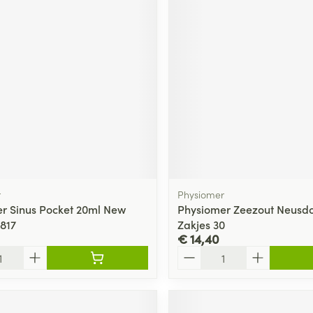
r
Physiomer
r Sinus Pocket 20ml New
Physiomer Zeezout Neusd
4817
Zakjes 30
€ 14,40
Aantal