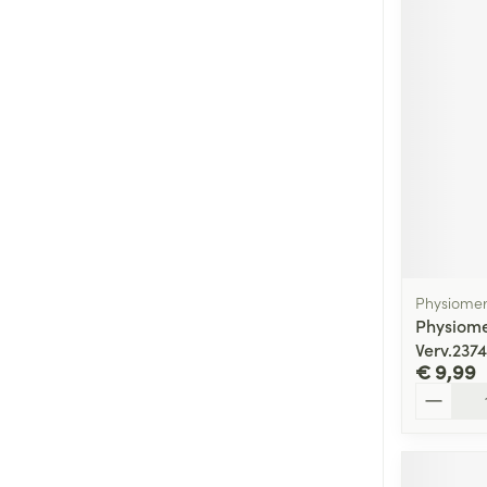
Physiome
Physiome
Verv.237
€ 9,99
Aantal