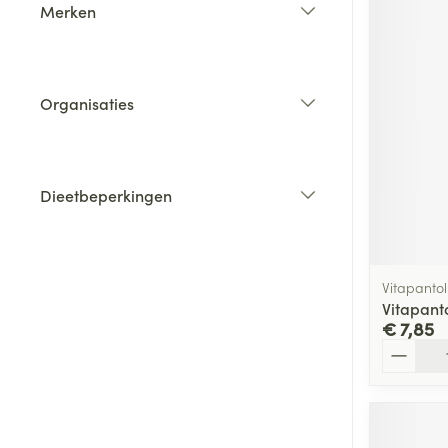
Merken
filter
Organisaties
filter
Dieetbeperkingen
filter
Vitapantol
Vitapant
€ 7,85
Aantal