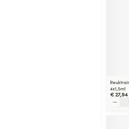
Reuktrai
4x1,5ml
€ 27,94
Aantal