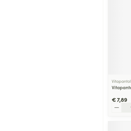
Vitapantol
Vitapant
€ 7,89
Aantal