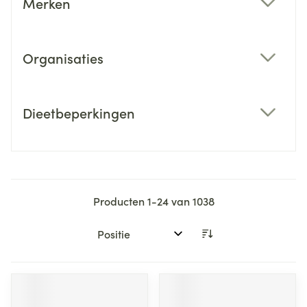
Merken
filter
Organisaties
filter
Dieetbeperkingen
filter
Producten
1
-
24
van
1038
Sorteer op: