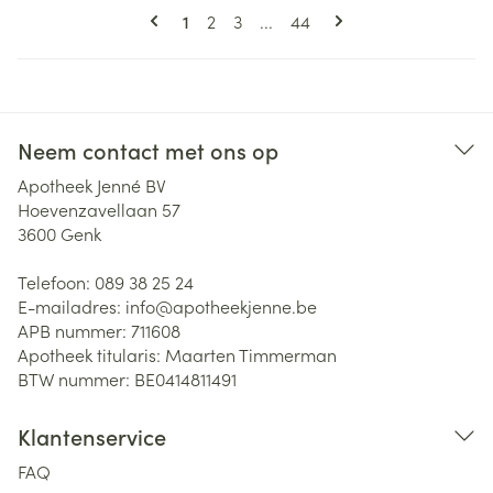
Pagina's
U lees momenteel pagina
Pagina
Pagina
Pagina
1
2
3
...
44
Neem contact met ons op
Apotheek Jenné BV
Hoevenzavellaan 57
3600
Genk
Telefoon:
089 38 25 24
E-mailadres:
info@
apotheekjenne.be
APB nummer:
711608
Apotheek titularis:
Maarten Timmerman
BTW nummer:
BE0414811491
Klantenservice
FAQ