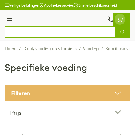
Ga naar de inhoud
Veilige betalingen
Apothekersadvies
Snelle beschikbaarheid
Menu
Zoek
Product, merk, categorie...
Home
/
Dieet, voeding en vitamines
/
Voeding
/
Specifieke voe
Specifieke voeding
Filteren
Doorgaan naar productlijst
Prijs
filter