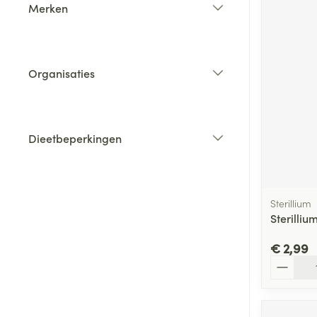
Merken
filter
Organisaties
filter
Dieetbeperkingen
filter
Sterillium
Sterilliu
€ 2,99
Aantal