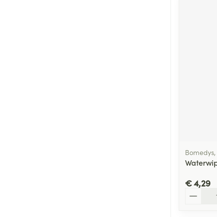
Bomedys,
Waterwip
€ 4,29
Aantal