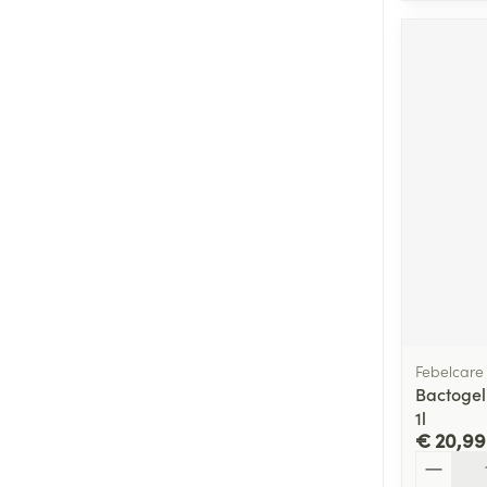
Febelcare
Bactogel
1l
€ 20,99
Aantal