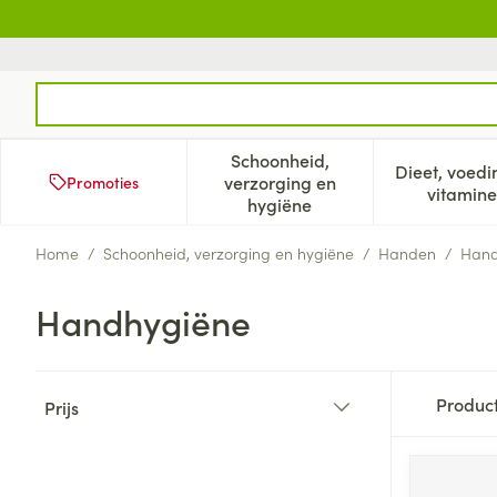
Ga naar de inhoud
Product, merk, categorie...
Schoonheid,
Dieet, voedi
verzorging en
Promoties
Toon submenu voor Schoonh
Too
vitamine
hygiëne
Home
/
Schoonheid, verzorging en hygiëne
/
Handen
/
Hand
Handhygiëne
Doorgaan naar productlijst
Produc
Prijs
filter