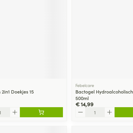
Febelcare
m 2in1 Doekjes 15
Bactogel Hydroalcoholisc
500ml
€ 14,99
Aantal