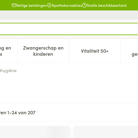
Veilige betalingen
Apothekersadvies
Snelle beschikbaarheid
ng en
Zwangerschap en
Vitaliteit 50+
eid, verzorging en hygiëne categorie
n submenu voor Dieet, voeding en vitamines categorie
Toon submenu voor Zwangerschap en kind
Toon submenu voor V
s
kinderen
ge
hygiëne
ten
1
-
24
van
207