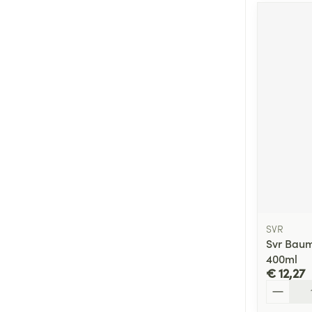
SVR
Svr Baum
400ml
€ 12,27
Aantal