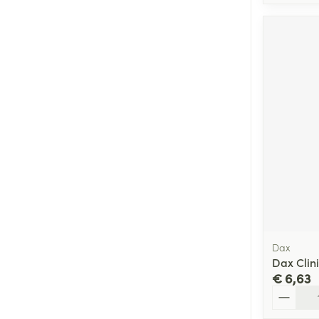
Dax
Dax Clin
€ 6,63
Aantal