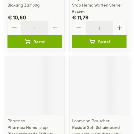
Bloxang Zalf 30g
Stop Hemo Watten Steriel
5x4cm
€ 10,60
€ 11,79
Aantal
Aantal
Bestel
Bestel
Pharmex
Lohmann Rauscher
Pharmex Hemo-stop
Rosidal Soft Schuimband
Bloedstelpende Stift 12g
12x0,4cmx2,5m Vrac 23102