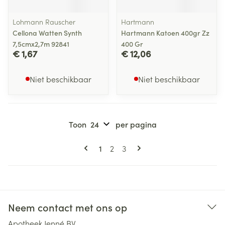
Lohmann Rauscher
Hartmann
Cellona Watten Synth
Hartmann Katoen 400gr Zz
7,5cmx2,7m 92841
400 Gr
€ 1,67
€ 12,06
Niet beschikbaar
Niet beschikbaar
Toon
per pagina
Pagina's
U lees momenteel pagina
Pagina
Pagina
1
2
3
Neem contact met ons op
Apotheek Jenné BV