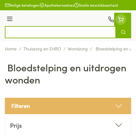
Ga naar de inhoud
Veilige betalingen
Apothekersadvies
Snelle beschikbaarheid
Menu
Zoek
Product, merk, categorie...
Home
/
Thuiszorg en EHBO
/
Wondzorg
/
Bloedstelping en ui
Bloedstelping en uitdrogen
wonden
Filteren
Doorgaan naar productlijst
Prijs
filter