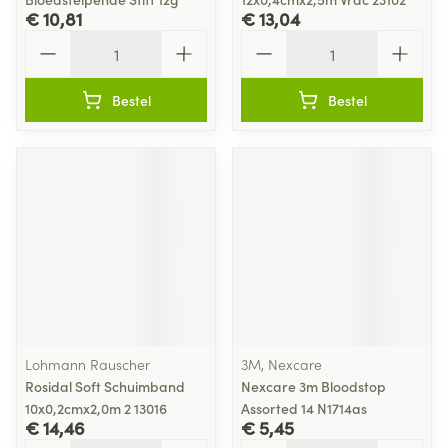
€ 10,81
€ 13,04
Aantal
Aantal
Bestel
Bestel
Lohmann Rauscher
3M, Nexcare
Rosidal Soft Schuimband
Nexcare 3m Bloodstop
10x0,2cmx2,0m 2 13016
Assorted 14 N1714as
€ 14,46
€ 5,45