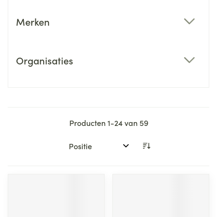
Merken
filter
Organisaties
filter
Producten
1
-
24
van
59
Sorteer op: