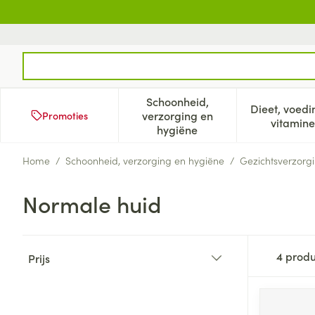
Ga naar de inhoud
Product, merk, categorie...
Schoonheid,
Dieet, voedi
verzorging en
Promoties
Toon submenu voor Schoonh
Too
vitamine
hygiëne
Home
/
Schoonheid, verzorging en hygiëne
/
Gezichtsverzorg
Normale huid
Doorgaan naar productlijst
4
produ
Prijs
filter