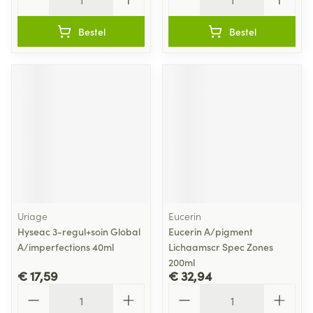
Bestel
Bestel
Uriage
Eucerin
Hyseac 3-regul+soin Global
Eucerin A/pigment
A/imperfections 40ml
Lichaamscr Spec Zones
200ml
€ 17,59
€ 32,94
Aantal
Aantal