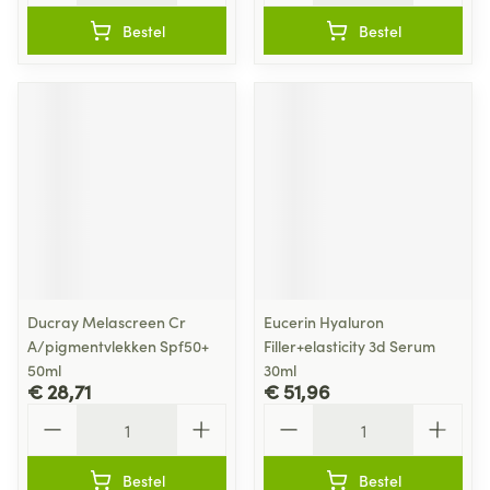
Bestel
Bestel
Ducray Melascreen Cr
Eucerin Hyaluron
A/pigmentvlekken Spf50+
Filler+elasticity 3d Serum
50ml
30ml
€ 28,71
€ 51,96
Aantal
Aantal
Bestel
Bestel