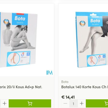
Bota
rix 20/ii Kous Ad+p Nat.
Botalux 140 Korte Kous Ch
€ 14,41
Aantal