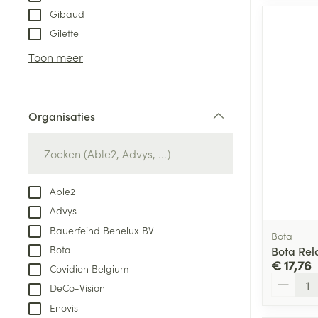
Gibaud
Gilette
Toon meer
Organisaties
filter
Able2
Advys
Bauerfeind Benelux BV
Bota
Bota
Bota Rel
€ 17,76
Covidien Belgium
Aantal
DeCo-Vision
Enovis