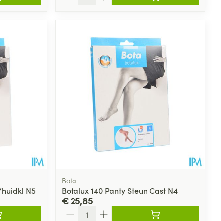
Bota
/huidkl N5
Botalux 140 Panty Steun Cast N4
€ 25,85
Aantal