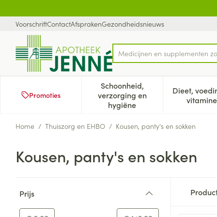
Ga naar de inhoud
Dia 1 van 1
Voorschrift
Contact
Afspraken
Gezondheidsnieuws
Product, merk, categorie...
Schoonheid,
Dieet, voedi
verzorging en
Promoties
Toon submenu voor Schoonh
Too
vitamine
hygiëne
Home
/
Thuiszorg en EHBO
/
Kousen, panty's en sokken
Kousen, panty's en sokken
Doorgaan naar productlijst
Produc
Prijs
filter