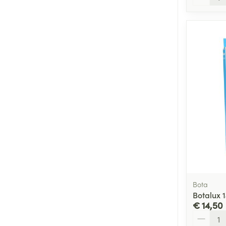
Bota
Botalux 
€ 14,50
Aantal