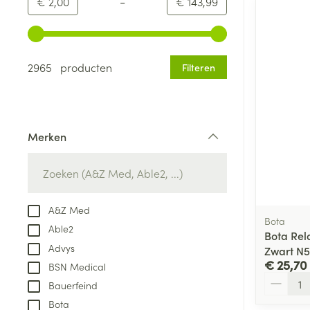
-
Minimumwaarde
Maximale waarde
€ 2,00
€ 143,99
Gebruik de pijltjestoetsen links en rechts om de minim
2965 producten
Filteren
Merken
filter
A&Z Med
Bota
Able2
Bota Rel
Advys
Zwart N5
€ 25,70
BSN Medical
Aantal
Bauerfeind
Bota