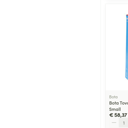
Bota
Bota Tova
Small
€ 58,37
Aantal