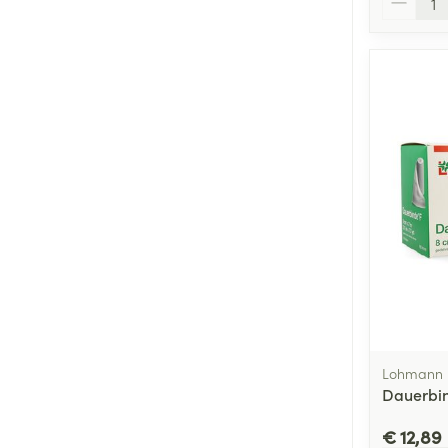
Lohmann 
Dauerbin
€ 12,89