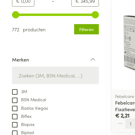
-
Minimumwaarde
Maximale waarde
€ 0,00
€ 345,99
Gebruik de pijltjestoetsen links en rechts om de minim
772 producten
Filteren
Merken
filter
3M
Febelcare
BSN Medical
Febelcar
Bastos Viegas
Fixatiev
€ 2,21
Biflex
Aantal
Biopax
Biplast