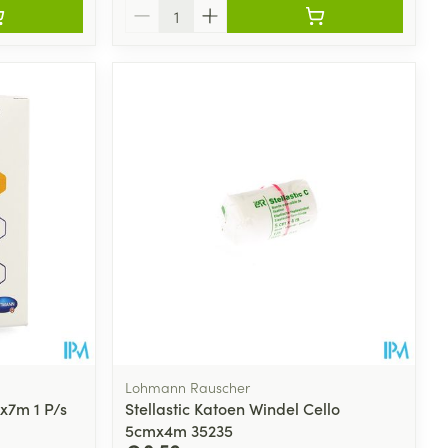
Aantal
Lohmann Rauscher
x7m 1 P/s
Stellastic Katoen Windel Cello
5cmx4m 35235