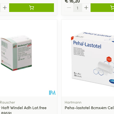
€ 16,20
Aantal
Rauscher
Hartmann
 Haft Windel Adh Lat.free
Peha-lastotel 8cmx4m Cell
 89591