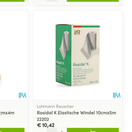
Lohmann Rauscher
 7cmx4m
Rosidal K Elastische Windel 10cmx5m
22202
€ 10,42
Aantal