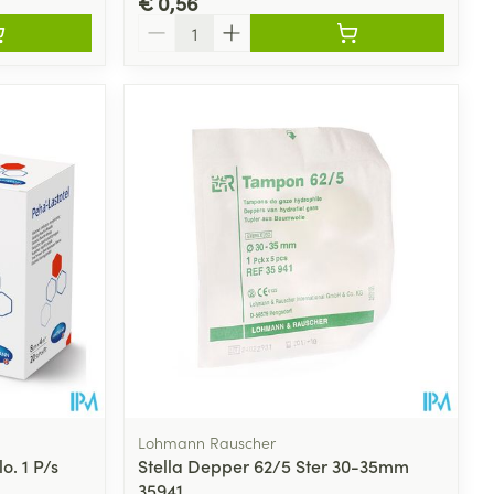
€ 0,56
Aantal
Lohmann Rauscher
o. 1 P/s
Stella Depper 62/5 Ster 30-35mm
35941