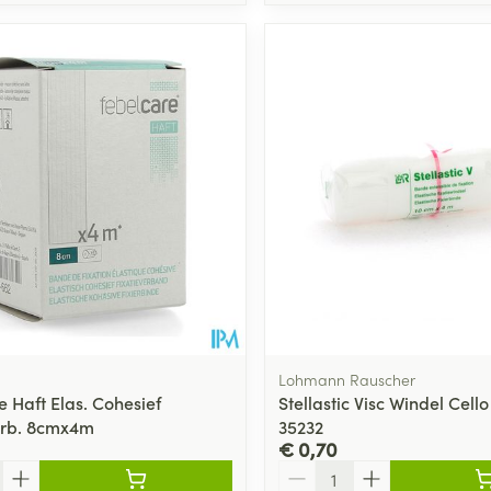
Lohmann Rauscher
e Haft Elas. Cohesief
Stellastic Visc Windel Cel
erb. 8cmx4m
35232
€ 0,70
Aantal