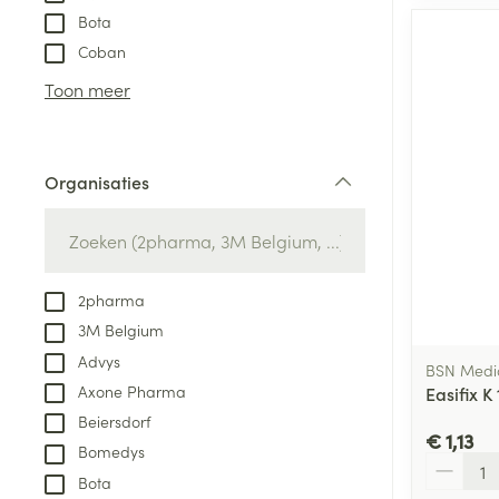
Bota
Coban
Toon meer
Organisaties
filter
2pharma
3M Belgium
Advys
BSN Medi
Axone Pharma
Easifix 
Beiersdorf
€ 1,13
Bomedys
Aantal
Bota