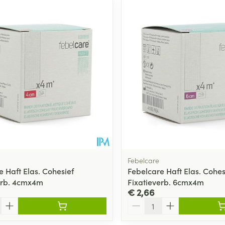
ale en maximale prijswaarden aan te passen.
Febelcare
e Haft Elas. Cohesief
Febelcare Haft Elas. Cohes
erb. 4cmx4m
Fixatieverb. 6cmx4m
€ 2,66
Aantal