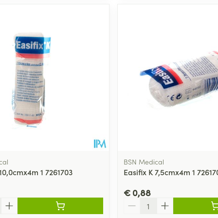
cal
BSN Medical
K 10,0cmx4m 1 7261703
Easifix K 7,5cmx4m 1 72617
€ 0,88
Aantal