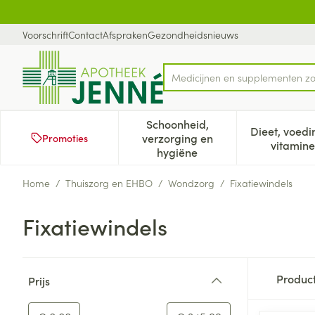
Ga naar de inhoud
Dia 1 van 1
Voorschrift
Contact
Afspraken
Gezondheidsnieuws
Product, merk, categorie...
Schoonheid,
Dieet, voedi
verzorging en
Promoties
Toon submenu voor Schoonh
Too
vitamine
hygiëne
Home
/
Thuiszorg en EHBO
/
Wondzorg
/
Fixatiewindels
Fixatiewindels
Doorgaan naar productlijst
Produc
Prijs
filter