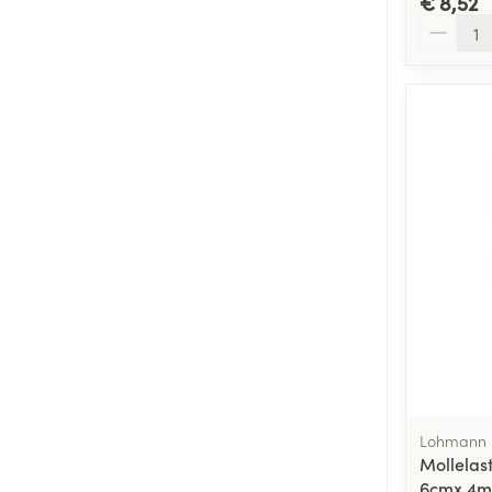
€ 8,52
Aantal
Lohmann 
Mollelast
6cmx 4m