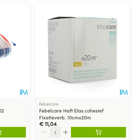
Febelcare
02
Febelcare Haft Elas.cohesief
Fixatieverb. 10cmx20m
€ 11,04
Aantal