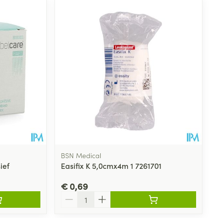
BSN Medical
ief
Easifix K 5,0cmx4m 1 7261701
€ 0,69
Aantal