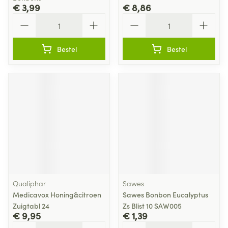
€ 3,99
€ 8,86
Aantal
Aantal
Bestel
Bestel
Qualiphar
Sawes
Medicavox Honing&citroen
Sawes Bonbon Eucalyptus
Zuigtabl 24
Zs Blist 10 SAW005
€ 9,95
€ 1,39
Aantal
Aantal