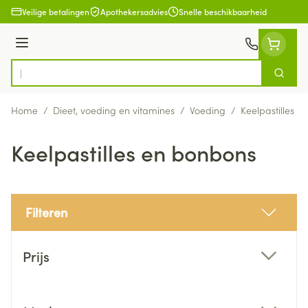
Ga naar de inhoud
Veilige betalingen
Apothekersadvies
Snelle beschikbaarheid
Menu
Zoek
Product, merk, categorie...
Home
/
Dieet, voeding en vitamines
/
Voeding
/
Keelpastilles 
Keelpastilles en bonbons
Filteren
Doorgaan naar productlijst
Prijs
filter