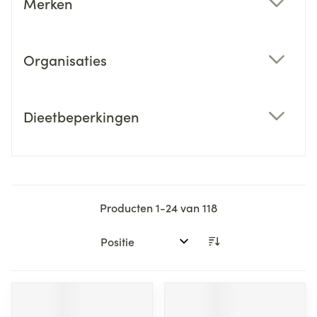
Merken
filter
Organisaties
filter
Dieetbeperkingen
filter
Producten
1
-
24
van
118
Sorteer op: