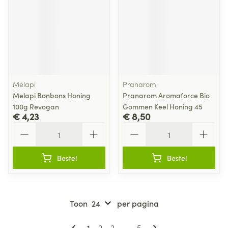
Melapi
Pranarom
Melapi Bonbons Honing
Pranarom Aromaforce Bio
100g Revogan
Gommen Keel Honing 45
€ 4,23
€ 8,50
Aantal
Aantal
Bestel
Bestel
Toon
per pagina
Pagina's
U lees momenteel pagina
Pagina
Pagina
Pagina
1
2
3
...
5