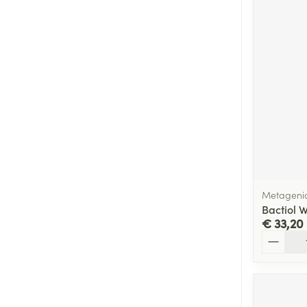
Metageni
Bactiol 
€ 33,20
Aantal