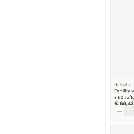
Nutriphyt
Fertilit
+ 60 sof
€ 88,43
Aantal