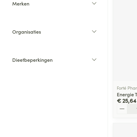
Merken
filter
Organisaties
filter
Dieetbeperkingen
filter
Forté Pha
Energie 
€ 25,64
Aantal