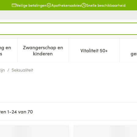
Veilige betalingen
Apothekersadvies
Snelle beschikbaarheid
ng en
Zwangerschap en
Vitaliteit 50+
eid, verzorging en hygiëne categorie
n submenu voor Dieet, voeding en vitamines categorie
Toon submenu voor Zwangerschap en kind
Toon submenu voor V
s
kinderen
ge
ijn
/
Seksualiteit
ten
1
-
24
van
70