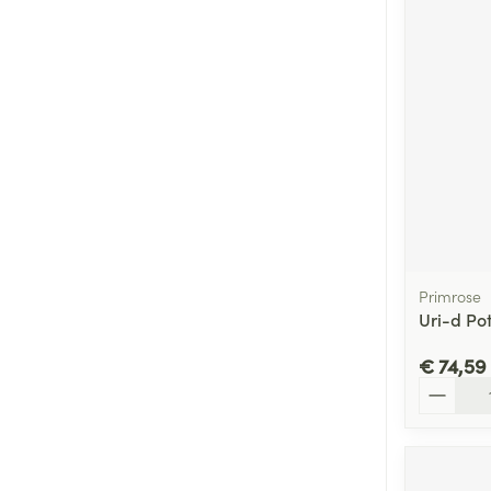
Primrose
Uri-d Po
€ 74,59
Aantal