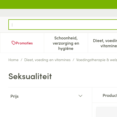
Ga naar de inhoud
Product, merk, categorie...
Schoonheid,
Dieet, voedi
verzorging en
Promoties
Toon submenu voor Schoonh
Too
vitamine
hygiëne
Home
/
Dieet, voeding en vitamines
/
Voedingstherapie & welz
Seksualiteit
Doorgaan naar productlijst
Produc
Prijs
filter