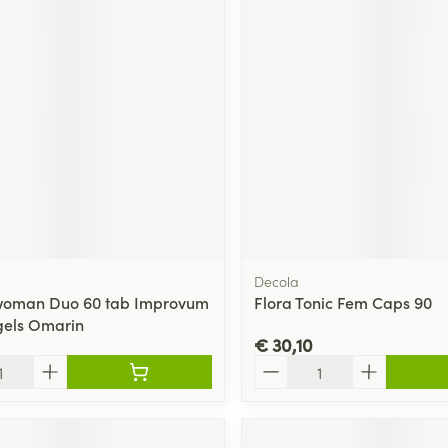
Decola
y woman Duo 60 tab Improvum
Flora Tonic Fem Caps 90
tgels Omarin
€ 30,10
Aantal