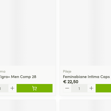
rma
Pileje
Tigra+ Men Comp 28
Feminabiane Intima Caps 
€ 22,50
Aantal