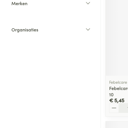
Merken
filter
Organisaties
filter
Febelcare
Febelcar
10
€ 5,45
Aantal