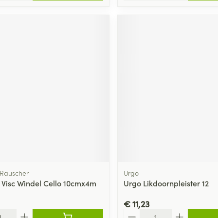
Rauscher
Urgo
c Visc Windel Cello 10cmx4m
Urgo Likdoornpleister 12
€ 11,23
Aantal