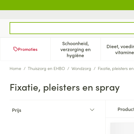
Ga naar de inhoud
Product, merk, categorie...
Schoonheid,
Dieet, voedi
verzorging en
Promoties
Toon submenu voor Schoonh
Too
vitamine
hygiëne
Home
/
Thuiszorg en EHBO
/
Wondzorg
/
Fixatie, pleisters e
Fixatie, pleisters en spray
Doorgaan naar productlijst
Produc
Prijs
filter