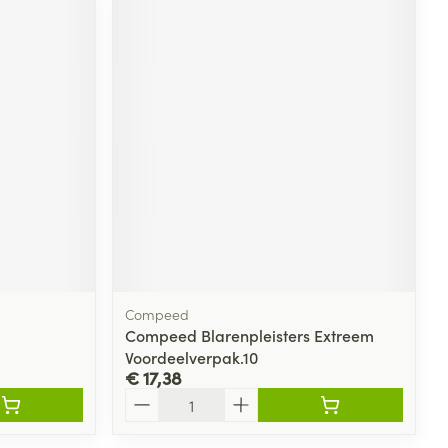
Compeed
Compeed Blarenpleisters Extreem
Voordeelverpak.10
€ 17,38
Aantal