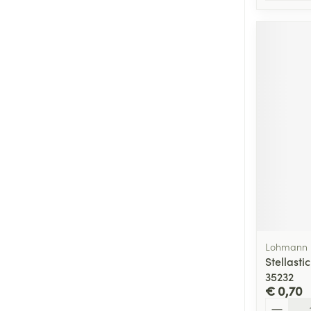
Lohmann 
Stellasti
35232
€ 0,70
Aantal