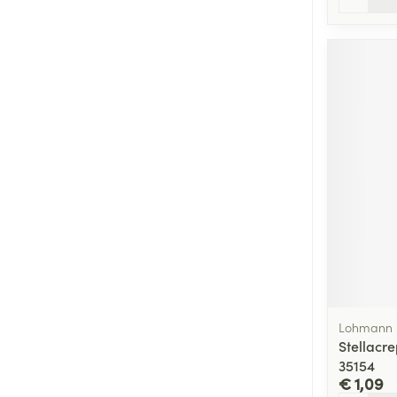
Lohmann 
Stellacr
35154
€ 1,09