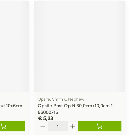
Opsite, Smith & Nephew
cut 10x6cm
Opsite Post Op N 30,0cmx10,0cm 1
66000715
€ 5,33
Aantal