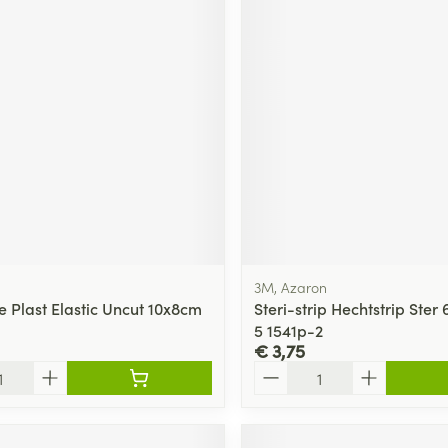
3M, Azaron
e Plast Elastic Uncut 10x8cm
Steri-strip Hechtstrip Ste
5 1541p-2
€ 3,75
Aantal