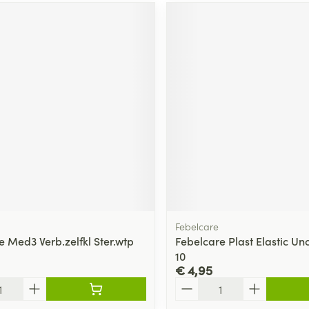
Febelcare
e Med3 Verb.zelfkl Ster.wtp
Febelcare Plast Elastic Un
10
€ 4,95
Aantal