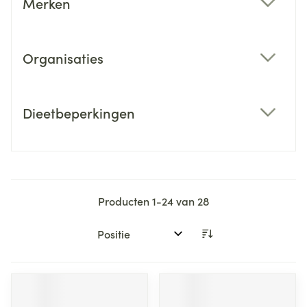
Merken
filter
Organisaties
filter
Dieetbeperkingen
filter
Producten
1
-
24
van
28
Sorteer op: