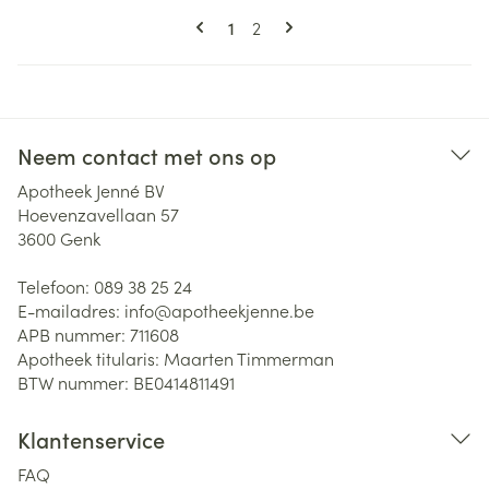
Pagina's
U lees momenteel pagina
Pagina
1
2
Neem contact met ons op
Apotheek Jenné BV
Hoevenzavellaan 57
3600
Genk
Telefoon:
089 38 25 24
E-mailadres:
info@
apotheekjenne.be
APB nummer:
711608
Apotheek titularis:
Maarten Timmerman
BTW nummer:
BE0414811491
Klantenservice
FAQ