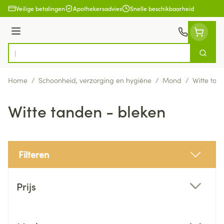
Ga naar de inhoud
Veilige betalingen
Apothekersadvies
Snelle beschikbaarheid
Menu
Zoek
Product, merk, categorie...
Home
/
Schoonheid, verzorging en hygiëne
/
Mond
/
Witte tan
Witte tanden - bleken
Filteren
Doorgaan naar productlijst
Prijs
filter