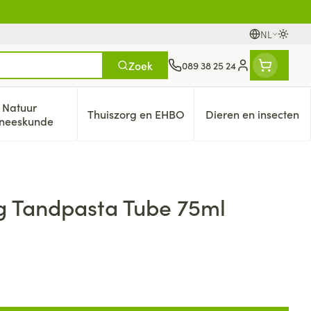
NL
Oversc
Talen
Zoek
089 38 25 24
Klant menu
Natuur
Thuiszorg en EHBO
Dieren en insecten
eren categorie
italiteit 50+ categorie
Toon submenu voor Natuur geneeskunde categorie
Toon submenu voor Thuiszorg en 
Toon submen
neeskunde
g Tandpasta Tube 75ml