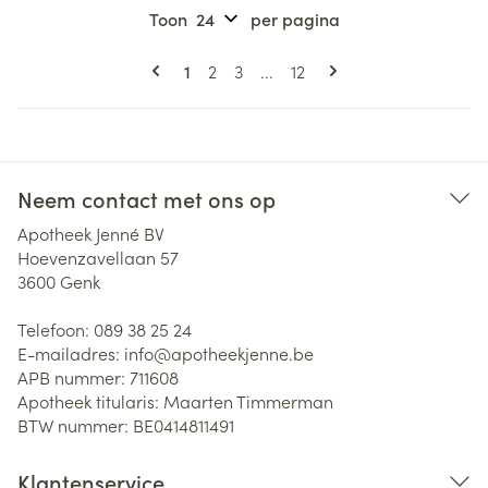
Toon
per pagina
Pagina's
U lees momenteel pagina
Pagina
Pagina
Pagina
1
2
3
...
12
Neem contact met ons op
Apotheek Jenné BV
Hoevenzavellaan 57
3600
Genk
Telefoon:
089 38 25 24
E-mailadres:
info@
apotheekjenne.be
APB nummer:
711608
Apotheek titularis:
Maarten Timmerman
BTW nummer:
BE0414811491
Klantenservice