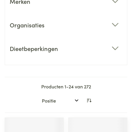
Merken
filter
Organisaties
filter
Dieetbeperkingen
filter
Producten
1
-
24
van
272
Sorteer op: