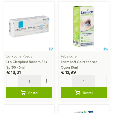
La Roche Posay
Febelcare
Lrp Cicaplast Balsem B5+
Larmisoft Geirriteerde
Spf50 40ml
Ogen 10ml
€ 18,01
€ 12,99
Aantal
Aantal
Bestel
Bestel