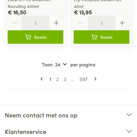
Navulling 400ml
40ml
€ 16,50
€ 13,95
Aantal
Aantal
Bestel
Bestel
Toon
per pagina
Pagina's
U lees momenteel pagina
Pagina
Pagina
Pagina
1
2
3
...
597
Neem contact met ons op
Klantenservice