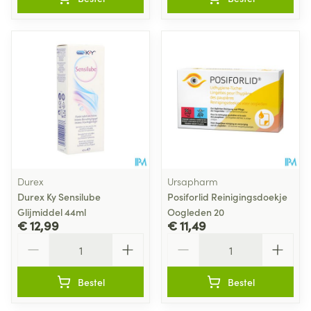
Durex
Ursapharm
Durex Ky Sensilube
Posiforlid Reinigingsdoekje
Glijmiddel 44ml
Oogleden 20
€ 12,99
€ 11,49
Aantal
Aantal
Bestel
Bestel