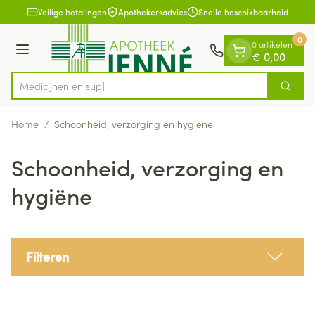
Dia 1 van 1
Ga naar de inhoud
Veilige betalingen
Apothekersadvies
Snelle beschikbaarheid
0
0 artikelen
Menu
€ 0,00
Zoek
Product, merk, categorie...
Home
/
Schoonheid, verzorging en hygiëne
Schoonheid, verzorging en
hygiëne
Filteren