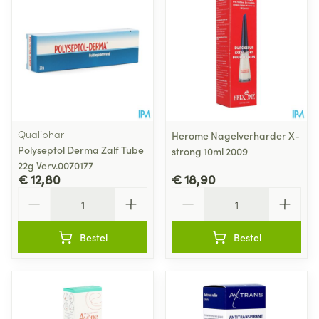
Qualiphar
Herome Nagelverharder X-
Polyseptol Derma Zalf Tube
strong 10ml 2009
22g Verv.0070177
€ 12,80
€ 18,90
Aantal
Aantal
Bestel
Bestel