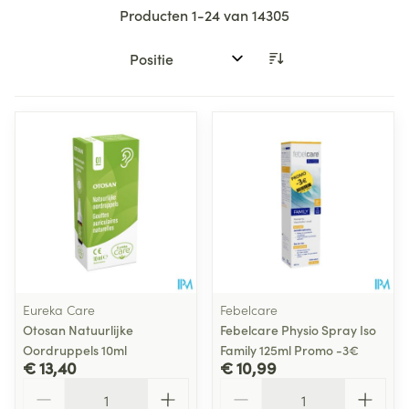
Producten
1
-
24
van
14305
Sorteer op:
Eureka Care
Febelcare
Otosan Natuurlijke
Febelcare Physio Spray Iso
Oordruppels 10ml
Family 125ml Promo -3€
€ 13,40
€ 10,99
Aantal
Aantal