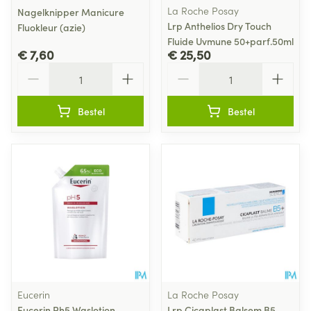
La Roche Posay
Nagelknipper Manicure
Lrp Anthelios Dry Touch
Fluokleur (azie)
Fluide Uvmune 50+parf.50ml
€ 7,60
€ 25,50
Aantal
Aantal
Bestel
Bestel
Eucerin
La Roche Posay
Eucerin Ph5 Waslotion
Lrp Cicaplast Balsem B5