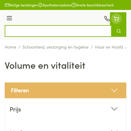
Ga naar de inhoud
Veilige betalingen
Apothekersadvies
Snelle beschikbaarheid
Menu
Zoek
Product, merk, categorie...
Home
/
Schoonheid, verzorging en hygiëne
/
Haar en Hoofd
/
Volume en vitaliteit
Filteren
Doorgaan naar productlijst
Prijs
filter