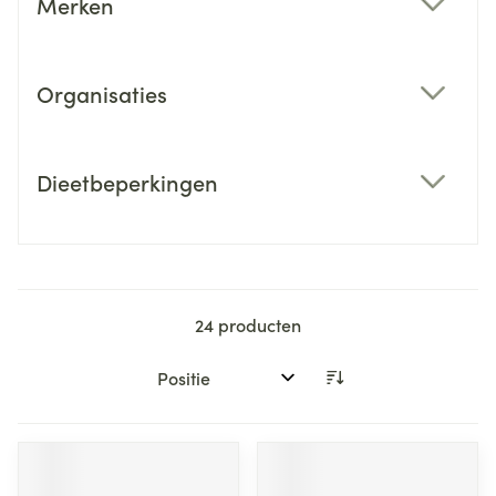
Merken
filter
Organisaties
filter
Dieetbeperkingen
filter
24
producten
Sorteer op: