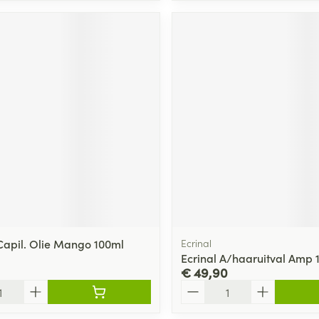
Capil. Olie Mango 100ml
Ecrinal
Ecrinal A/haaruitval Amp 
€ 49,90
Aantal