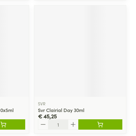
SVR
10x5ml
Svr Clairial Day 30ml
€ 45,25
Aantal