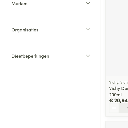
Merken
filter
Organisaties
filter
Dieetbeperkingen
filter
Vichy, Vic
Vichy De
200ml
€ 20,94
Aantal