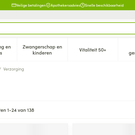
Veilige betalingen
Apothekersadvies
Snelle beschikbaarheid
ng en
Zwangerschap en
Vitaliteit 50+
eid, verzorging en hygiëne categorie
n submenu voor Dieet, voeding en vitamines categorie
Toon submenu voor Zwangerschap en kind
Toon submenu voor V
s
kinderen
ge
/
Verzorging
ten
1
-
24
van
138