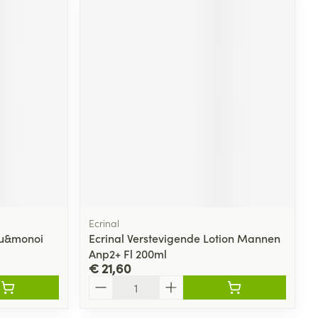
Ecrinal
nu&monoi
Ecrinal Verstevigende Lotion Mannen
Anp2+ Fl 200ml
€ 21,60
Aantal