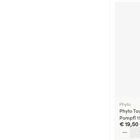
Phyto
Phyto To
Pompfl 1
€ 19,50
Aantal