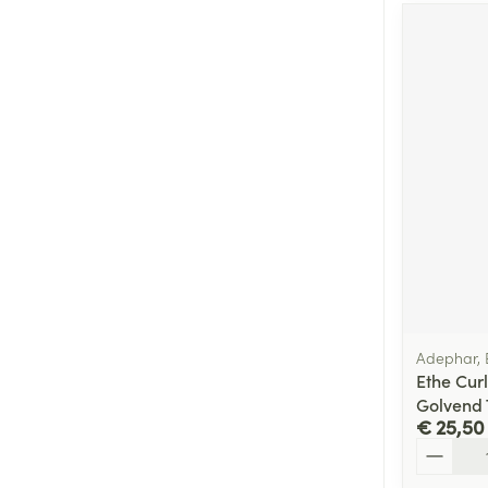
Adephar, 
Ethe Cur
Golvend
€ 25,50
Aantal