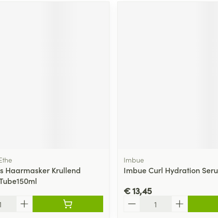
Ethe
Imbue
ls Haarmasker Krullend
Imbue Curl Hydration Ser
 Tube150ml
€ 13,45
Aantal