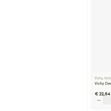
Vichy, Vic
Vichy De
€ 22,64
Aantal