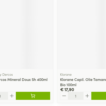
hy Dercos
Klorane
rcos Mineral Doux Sh 400ml
Klorane Capil. Olie Tama
Bio 100ml
€ 17,90
Aantal