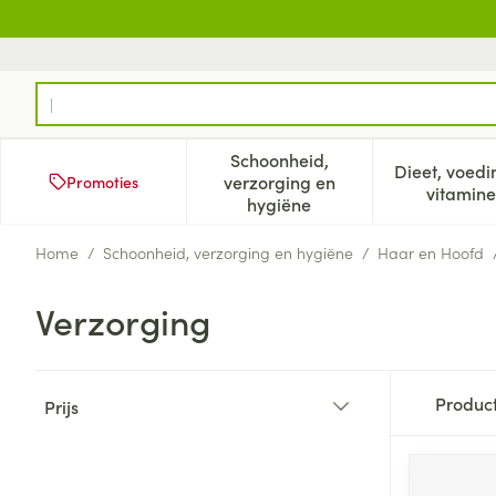
Ga naar de inhoud
Product, merk, categorie...
Schoonheid,
Dieet, voedi
verzorging en
Promoties
Toon submenu voor Schoonh
Too
vitamine
hygiëne
Home
/
Schoonheid, verzorging en hygiëne
/
Haar en Hoofd
Verzorging
Doorgaan naar productlijst
Produc
Prijs
filter