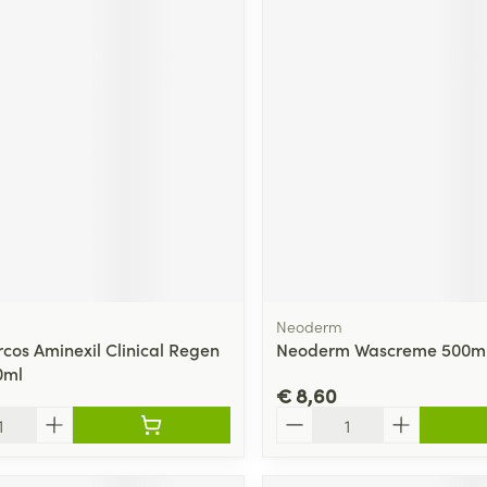
Neoderm
rcos Aminexil Clinical Regen
Neoderm Wascreme 500m
0ml
€ 8,60
Aantal