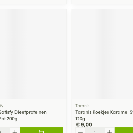
fy
Taranis
Satisfy Dieetproteinen
Taranis Koekjes Karamel St
Pot 200g
120g
€ 9,00
Aantal