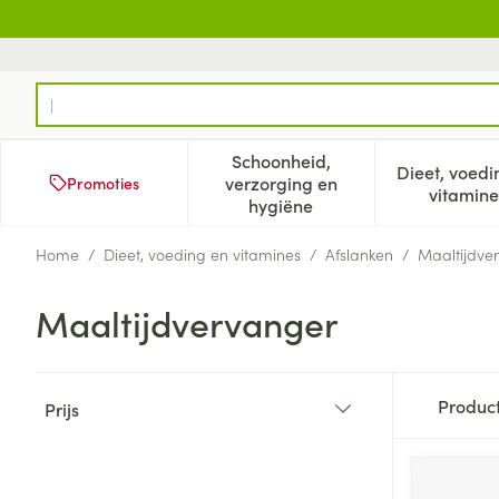
Ga naar de inhoud
Product, merk, categorie...
Schoonheid,
Dieet, voedi
verzorging en
Promoties
Toon submenu voor Schoonh
Too
vitamine
hygiëne
Home
/
Dieet, voeding en vitamines
/
Afslanken
/
Maaltijdve
Maaltijdvervanger
Doorgaan naar productlijst
Produc
Prijs
filter