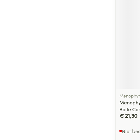
Menophyte
Menophyt
Boite Co
€ 21,30
Niet be