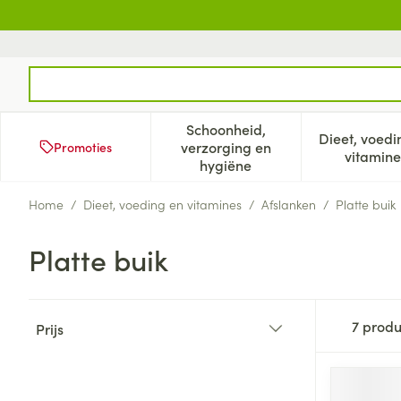
Ga naar de inhoud
Product, merk, categorie...
Schoonheid,
Dieet, voedi
verzorging en
Promoties
Toon submenu voor Schoonh
Too
vitamine
hygiëne
Home
/
Dieet, voeding en vitamines
/
Afslanken
/
Platte buik
Platte buik
Doorgaan naar productlijst
7
produ
Prijs
filter