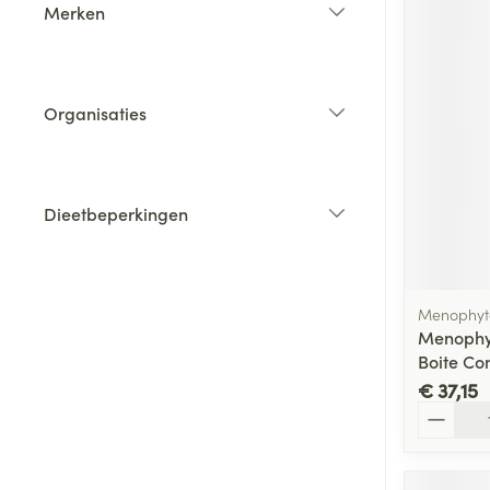
Merken
filter
Organisaties
filter
Dieetbeperkingen
filter
Menophyte
Menophyt
Boite Co
€ 37,15
Aantal