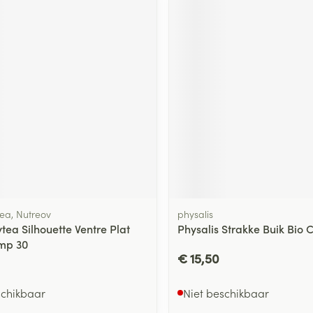
a, Nutreov
physalis
ea Silhouette Ventre Plat
Physalis Strakke Buik Bio
mp 30
€ 15,50
schikbaar
Niet beschikbaar