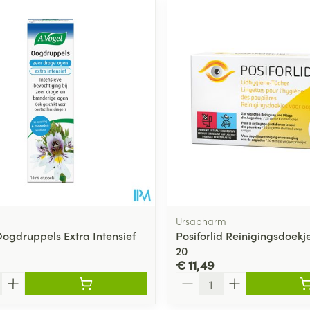
ale en maximale prijswaarden aan te passen.
Ursapharm
Oogdruppels Extra Intensief
Posiforlid Reinigingsdoek
20
€ 11,49
Aantal