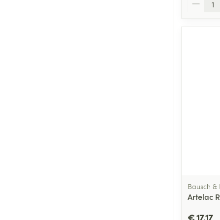
Bausch &
Artelac 
€ 17,17