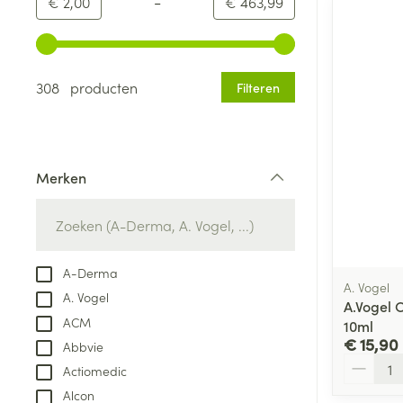
-
Minimumwaarde
Maximale waarde
€ 2,00
€ 463,99
Gebruik de pijltjestoetsen links en rechts om de minim
308 producten
Filteren
Merken
filter
A-Derma
A. Vogel
A. Vogel
A.Vogel 
ACM
10ml
€ 15,90
Abbvie
Aantal
Actiomedic
Alcon