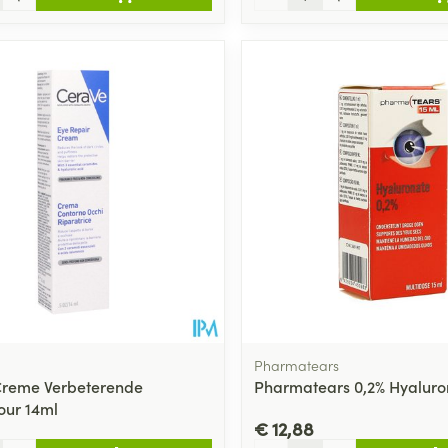
Pharmatears
Creme Verbeterende
Pharmatears 0,2% Hyaluro
our 14ml
€ 12,88
Aantal