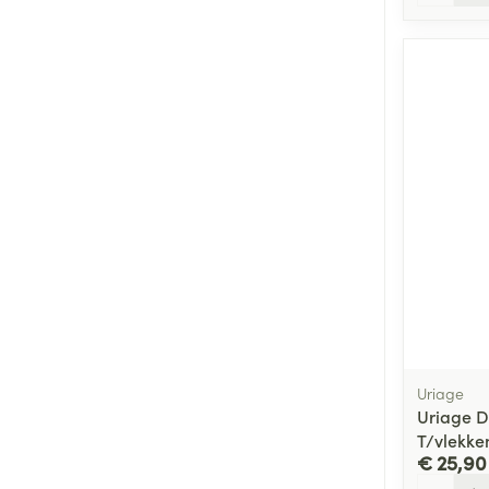
Uriage
Uriage 
T/vlekke
€ 25,90
Aantal