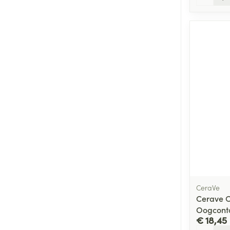
CeraVe
Cerave 
Oogcont
€ 18,45
Aantal