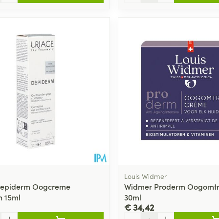
Louis Widmer
Depiderm Oogcreme
Widmer Proderm Oogomt
n 15ml
30ml
€ 34,42
Aantal