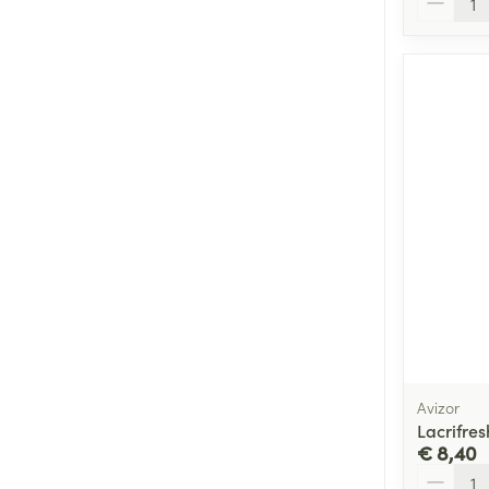
Avizor
Lacrifres
€ 8,40
Aantal