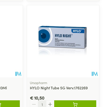
Ursapharm
10Ml
HYLO Night Tube 5G Verv.1762269
€ 10,50
Aantal