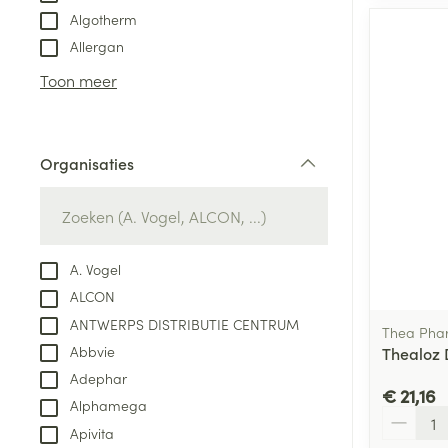
Algotherm
Allergan
Toon meer
Organisaties
filter
A. Vogel
ALCON
ANTWERPS DISTRIBUTIE CENTRUM
Thea Pha
Abbvie
Thealoz 
Adephar
€ 21,16
Alphamega
Aantal
Apivita