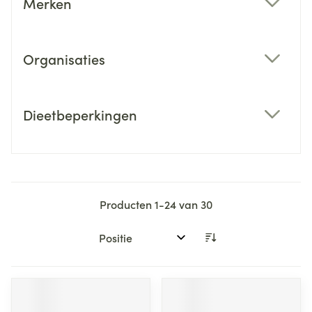
Merken
filter
Organisaties
filter
Dieetbeperkingen
filter
Producten
1
-
24
van
30
Sorteer op: