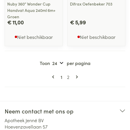
Nuby 360° Wonder Cup
Difrax Oefenbeker 703
Handvat Aqua 240ml 6m+
Groen
€ 11,00
€ 5,99
Niet beschikbaar
Niet beschikbaar
Toon
per pagina
Pagina's
U lees momenteel pagina
Pagina
1
2
Neem contact met ons op
Apotheek Jenné BV
Hoevenzavellaan 57