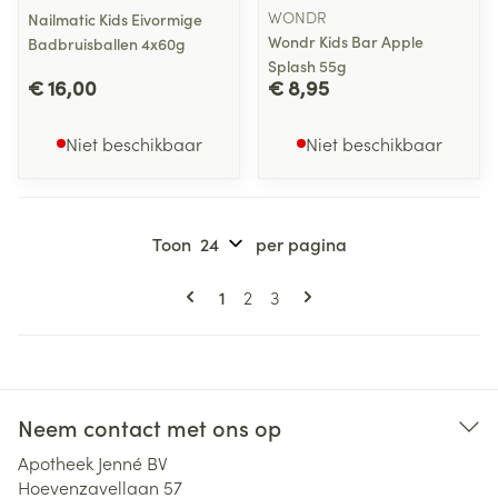
WONDR
Nailmatic Kids Eivormige
Wondr Kids Bar Apple
Badbruisballen 4x60g
Splash 55g
€ 16,00
€ 8,95
Niet beschikbaar
Niet beschikbaar
Toon
per pagina
Pagina's
U lees momenteel pagina
Pagina
Pagina
1
2
3
Neem contact met ons op
Apotheek Jenné BV
Hoevenzavellaan 57