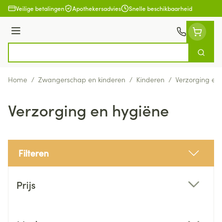
Ga naar de inhoud
Veilige betalingen
Apothekersadvies
Snelle beschikbaarheid
Menu
Zoek
Product, merk, categorie...
Home
/
Zwangerschap en kinderen
/
Kinderen
/
Verzorging en
Verzorging en hygiëne
Filteren
Doorgaan naar productlijst
Prijs
filter