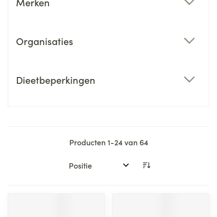
Merken
filter
Organisaties
filter
Dieetbeperkingen
filter
Producten
1
-
24
van
64
Sorteer op: