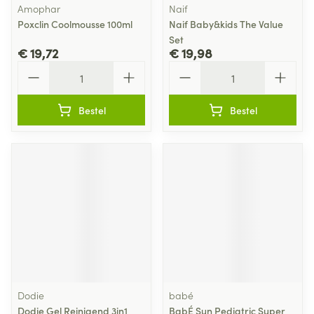
Amophar
Naif
Poxclin Coolmousse 100ml
Naif Baby&kids The Value
Set
€ 19,72
€ 19,98
Aantal
Aantal
Bestel
Bestel
Dodie
babé
Dodie Gel Reinigend 3in1
BabÉ Sun Pediatric Super