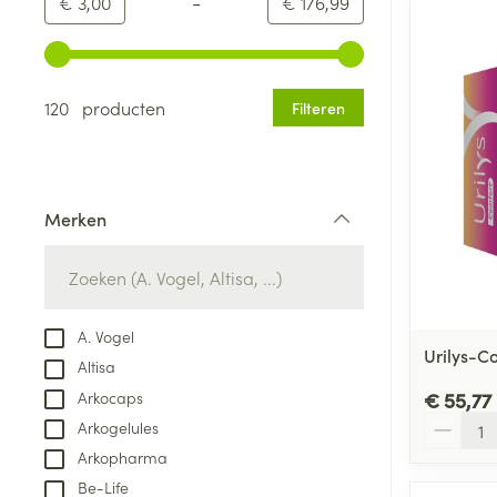
-
Minimumwaarde
Maximale waarde
€ 3,00
€ 176,99
Gebruik de pijltjestoetsen links en rechts om de minim
120 producten
Filteren
Merken
filter
A. Vogel
Urilys-C
Altisa
Arkocaps
€ 55,77
Aantal
Arkogelules
Arkopharma
Be-Life