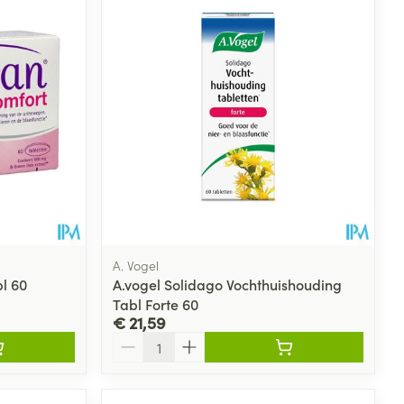
A. Vogel
l 60
A.vogel Solidago Vochthuishouding
Tabl Forte 60
€ 21,59
Aantal