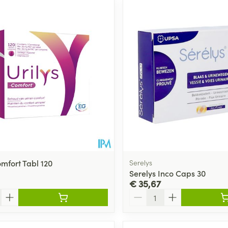
ale en maximale prijswaarden aan te passen.
omfort Tabl 120
Serelys
Serelys Inco Caps 30
€ 35,67
Aantal