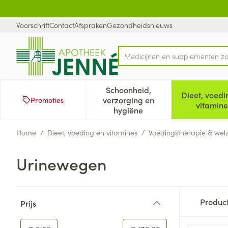
Ga naar de inhoud
Dia 1 van 1
Voorschrift
Contact
Afspraken
Gezondheidsnieuws
Product, merk, categorie...
Schoonheid,
Dieet, voedi
verzorging en
Promoties
Toon submenu voor Schoonh
Too
vitamine
hygiëne
Home
/
Dieet, voeding en vitamines
/
Voedingstherapie & welz
Urinewegen
Doorgaan naar productlijst
Produc
Prijs
filter