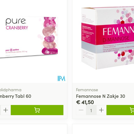
olidpharma
Femannose
nberry Tabl 60
Femannose N Zakje 30
€ 41,50
Aantal