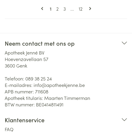
Pagina's
U lees momenteel pagina
Pagina
Pagina
Pagina
1
2
3
...
12
Neem contact met ons op
Apotheek Jenné BV
Hoevenzavellaan 57
3600
Genk
Telefoon:
089 38 25 24
E-mailadres:
info@
apotheekjenne.be
APB nummer:
711608
Apotheek titularis:
Maarten Timmerman
BTW nummer:
BE0414811491
Klantenservice
FAQ