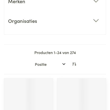
Merken
filter
Organisaties
filter
Producten
1
-
24
van
274
Sorteer op: