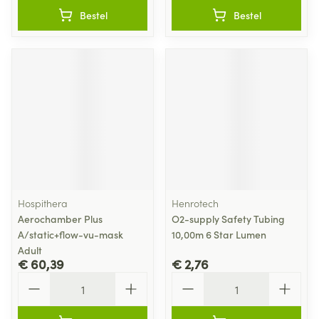
Bestel
Bestel
Hospithera
Henrotech
Aerochamber Plus
O2-supply Safety Tubing
A/static+flow-vu-mask
10,00m 6 Star Lumen
Adult
€ 60,39
€ 2,76
Aantal
Aantal