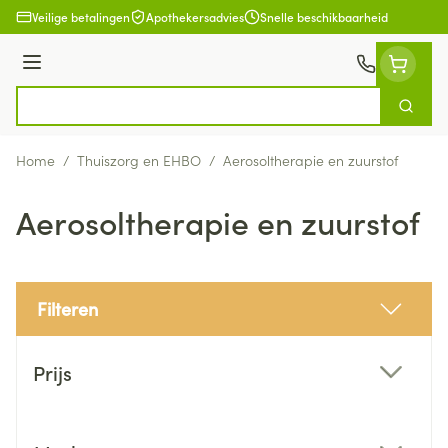
Ga naar de inhoud
Veilige betalingen
Apothekersadvies
Snelle beschikbaarheid
Menu
Zoek
Product, merk, categorie...
Home
/
Thuiszorg en EHBO
/
Aerosoltherapie en zuurstof
Aerosoltherapie en zuurstof
Filteren
Doorgaan naar productlijst
Prijs
filter