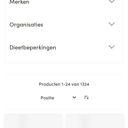
Merken
filter
Organisaties
filter
Dieetbeperkingen
filter
Producten
1
-
24
van
1324
Sorteer op: