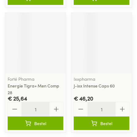
Forté Pharma
Ixxpharma
Energie Tigra+ Men Comp
J-ixx Intense Caps 60
28
€ 25,64
€ 46,20
Aantal
Aantal
Bestel
Bestel