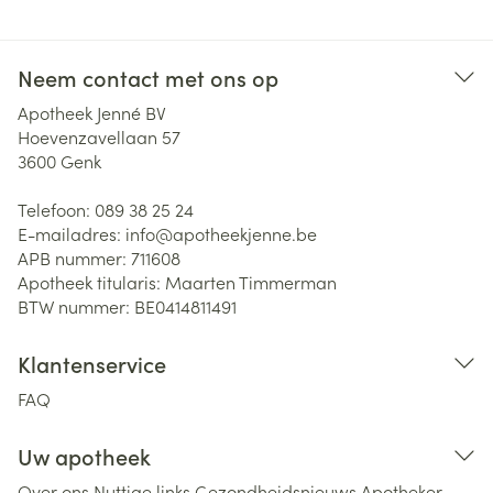
Neem contact met ons op
Apotheek Jenné BV
Hoevenzavellaan 57
3600
Genk
Telefoon:
089 38 25 24
E-mailadres:
info@
apotheekjenne.be
APB nummer:
711608
Apotheek titularis:
Maarten Timmerman
BTW nummer:
BE0414811491
Klantenservice
FAQ
Uw apotheek
Over ons
Nuttige links
Gezondheidsnieuws
Apotheker