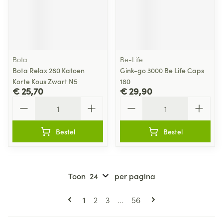
Bota
Be-Life
Bota Relax 280 Katoen
Gink-go 3000 Be Life Caps
Korte Kous Zwart N5
180
€ 25,70
€ 29,90
Aantal
Aantal
Bestel
Bestel
Toon
per pagina
Pagina's
U lees momenteel pagina
Pagina
Pagina
Pagina
1
2
3
...
56