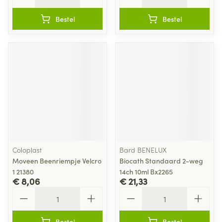
Bestel
Bestel
Coloplast
Bard BENELUX
Moveen Beenriempje Velcro
Biocath Standaard 2-weg
1 21380
14ch 10ml Bx2265
€ 8,06
€ 21,33
Aantal
Aantal
Bestel
Bestel