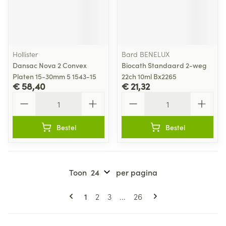
Hollister
Bard BENELUX
Dansac Nova 2 Convex
Biocath Standaard 2-weg
Platen 15-30mm 5 1543-15
22ch 10ml Bx2265
€ 58,40
€ 21,32
Aantal
Aantal
Bestel
Bestel
Toon
per pagina
Pagina's
U lees momenteel pagina
Pagina
Pagina
Pagina
1
2
3
...
26