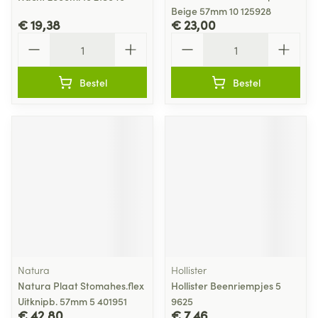
Beige 57mm 10 125928
€ 19,38
€ 23,00
Aantal
Aantal
Bestel
Bestel
Natura
Hollister
Natura Plaat Stomahes.flex
Hollister Beenriempjes 5
Uitknipb. 57mm 5 401951
9625
€ 42,80
€ 7,46