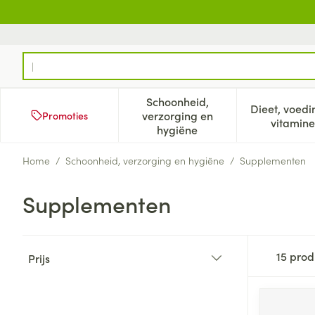
Ga naar de inhoud
Product, merk, categorie...
Schoonheid,
Dieet, voedi
verzorging en
Promoties
Toon submenu voor Schoonh
Too
vitamine
hygiëne
Home
/
Schoonheid, verzorging en hygiëne
/
Supplementen
Supplementen
Doorgaan naar productlijst
15
prod
Prijs
filter