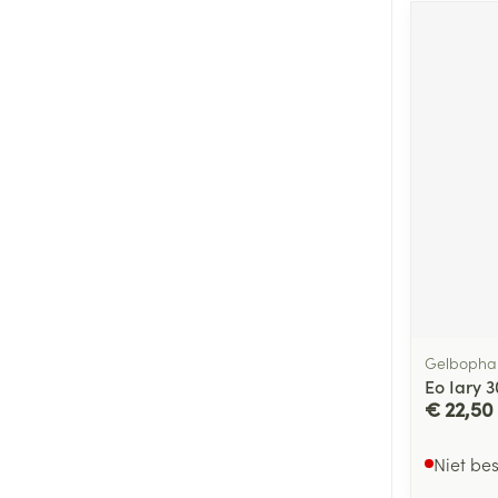
Gelboph
Eo Iary 
€ 22,50
Niet be