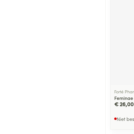
Forté Pha
Feminae 
€ 26,00
Niet be