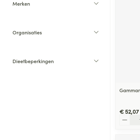
Merken
filter
Organisaties
filter
Dieetbeperkingen
filter
Gammanol
€ 52,07
Aantal