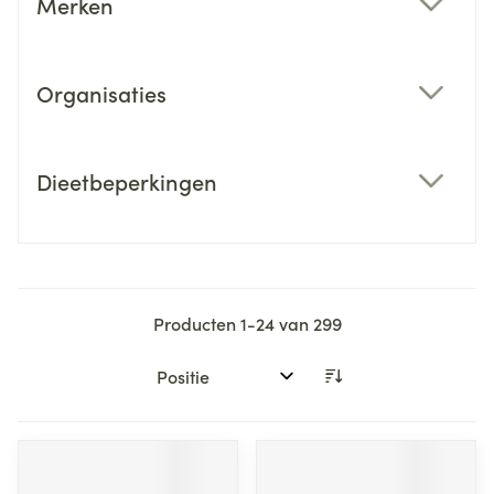
Merken
filter
Organisaties
filter
Dieetbeperkingen
filter
Producten
1
-
24
van
299
Sorteer op: