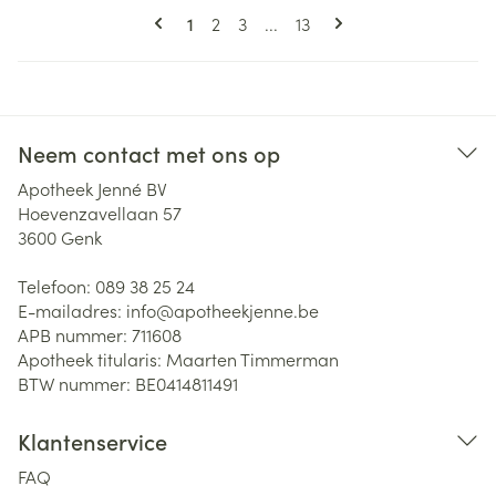
Pagina's
U lees momenteel pagina
Pagina
Pagina
Pagina
1
2
3
...
13
Neem contact met ons op
Apotheek Jenné BV
Hoevenzavellaan 57
3600
Genk
Telefoon:
089 38 25 24
E-mailadres:
info@
apotheekjenne.be
APB nummer:
711608
Apotheek titularis:
Maarten Timmerman
BTW nummer:
BE0414811491
Klantenservice
FAQ