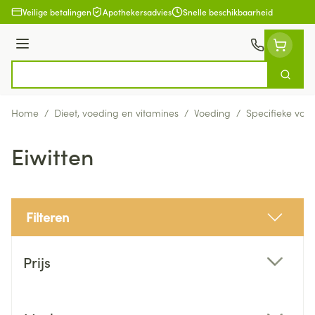
Ga naar de inhoud
Veilige betalingen
Apothekersadvies
Snelle beschikbaarheid
Menu
Zoek
Product, merk, categorie...
Home
/
Dieet, voeding en vitamines
/
Voeding
/
Specifieke voe
Eiwitten
Filteren
Doorgaan naar productlijst
Prijs
filter